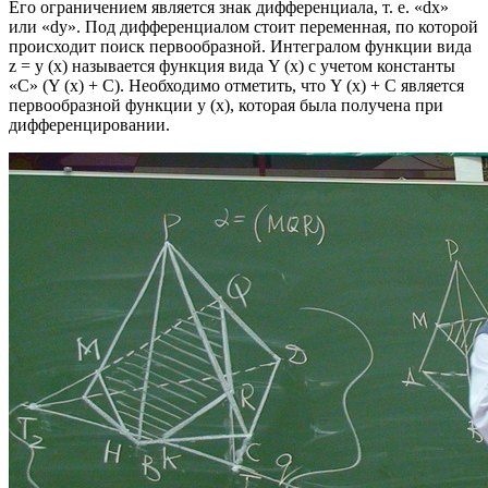
Его ограничением является знак дифференциала, т. е. «dx»
или «dy». Под дифференциалом стоит переменная, по которой
происходит поиск первообразной. Интегралом функции вида
z = y (x) называется функция вида Y (x) с учетом константы
«С» (Y (x) + C). Необходимо отметить, что Y (x) + C является
первообразной функции y (x), которая была получена при
дифференцировании.