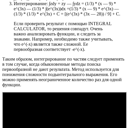
Интегрирование: ∫zdy = zy — ∫ydz = (1/3) * (x — 9) *
e^(3x) — (1/3) * ∫(e^(3x))dx =(1/3) * (x — 9) * e^(3x) —
(1/3) * (1/3) * e^(3x) + С = [(e^(3x) * (3x — 28)) / 9] + С.
Если проверить результат с помощью INTEGRAL
CALCULATOR, то решения совпадут. Очень
важно анализировать функции, и следить за
знаками. Например, необходимо также учитывать,
что e^(-x) является также сложной. Ее
первообразная соответствует -e^(-x).
Таким образом, интегрирование по частям следует применять
в том случае, когда обыкновенные методы поиска
первообразной не дают результата. Метод используется для
понижения сложности подынтегрального выражения. Его
можно применять неограниченное количество раз для одной
функции.