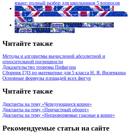
языке: полный разбор для школьников
5 вопросов
Тест на тему
«To be given» в английском языке:
значение, употребление и примеры для школьников
5
вопросов
Тест на тему
Подборка интересных фактов про
английский язык
5 вопросов
Читайте также
Методы и алгоритмы вычислений абсолютной и
относительной погрешности
Доказательство теоремы Пифагора
Сборник ГДЗ по математике для 5 класса Н. Я. Виленкина
Основные формулы площадей всех фигур
Читайте также
Диктанты на тему «Чередующиеся корни»
Диктанты на тему «Причастный оборот»
Диктанты на тему «Непроверяемые гласные в корне»
Рекомендуемые статьи на сайте