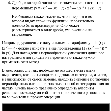
Дробь, в которой числитель и знаменатель состоит из
2
4
3
переменных [v = (x
— 3x + 7) / x
— 5x
+ 12x + 7)].
Необходимо также отметить, что в первом и во
втором видах сложных функций, необязательно
должно быть произведение. Оно может
рассматриваться в виде дроби, умноженной на
выражение.
Например, уравнение с натуральным логарифмом y = ln (x) /
2
2
(x
— 4) можно записать в виде произведения (1 / (x
— 4)) *
ln (x). Для нахождения первообразной умножения длинного
натурального логарифма на переменную также нужно
применять этот метод.
В некоторых случаях необходимо осуществлять замену
выражения, которое находится под знаком интеграла, а затем,
в зависимости от самой замены, находить значение по таблице
первообразных или использоваться способ интегрирования по
частям. Очень важно правильно определить алгоритм
решения, поскольку он избавит от циклического разложения
на множители и прочих операций.