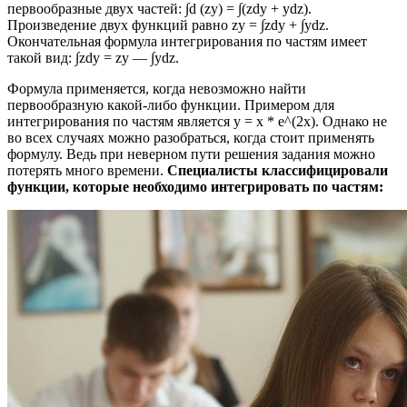
первообразные двух частей: ∫d (zy) = ∫(zdy + ydz).
Произведение двух функций равно zy = ∫zdy + ∫ydz.
Окончательная формула интегрирования по частям имеет
такой вид: ∫zdy = zy — ∫ydz.
Формула применяется, когда невозможно найти
первообразную какой-либо функции. Примером для
интегрирования по частям является y = x * e^(2x). Однако не
во всех случаях можно разобраться, когда стоит применять
формулу. Ведь при неверном пути решения задания можно
потерять много времени.
Специалисты классифицировали
функции, которые необходимо интегрировать по частям: