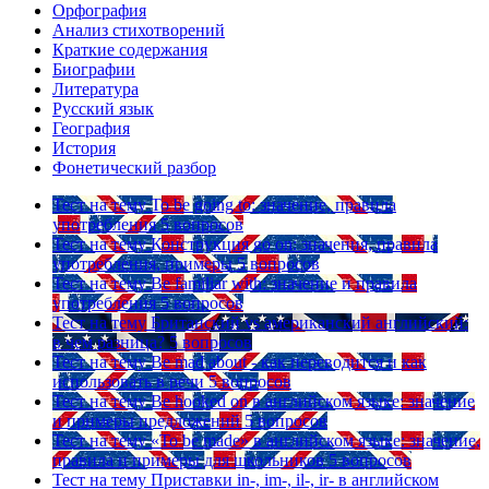
Орфография
Анализ стихотворений
Краткие содержания
Биографии
Литература
Русский язык
География
История
Фонетический разбор
Тест на тему
To be going to: значение, правила
употребления
5 вопросов
Тест на тему
Конструкция go on: значения, правила
употребления, примеры
5 вопросов
Тест на тему
Be familiar with: значение и правила
употребления
5 вопросов
Тест на тему
Британский vs американский английский:
в чем разница?
5 вопросов
Тест на тему
Be mad about - как переводится и как
использовать в речи
5 вопросов
Тест на тему
Be hooked on в английском языке: значение
и примеры предложений
5 вопросов
Тест на тему
«To be made» в английском языке: значение,
правила и примеры для школьников
5 вопросов
Тест на тему
Приставки in-, im-, il-, ir- в английском