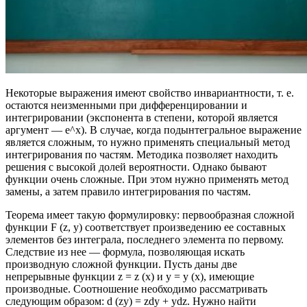
Некоторые выражения имеют свойство инвариантности, т. е.
остаются неизменными при дифференцировании и
интегрировании (экспонента в степени, которой является
аргумент — e^x). В случае, когда подынтегральное выражение
является сложным, то нужно применять специальный метод
интегрирования по частям. Методика позволяет находить
решения с высокой долей вероятности. Однако бывают
функции очень сложные. При этом нужно применять метод
замены, а затем правило интегрирования по частям.
Теорема имеет такую формулировку: первообразная сложной
функции F (z, y) соответствует произведению ее составных
элементов без интеграла, последнего элемента по первому.
Следствие из нее — формула, позволяющая искать
производную сложной функции. Пусть даны две
непрерывные функции z = z (x) и y = y (x), имеющие
производные. Соотношение необходимо рассматривать
следующим образом: d (zy) = zdy + ydz. Нужно найти