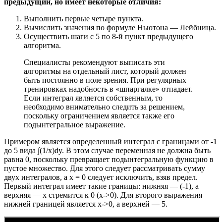
предыдущий, но имеет некоторые отличия:
Выполнить первые четыре пункта.
Вычислить значения по формуле Ньютона — Лейбница.
Осуществить шаги с 5 по 8-й пункт предыдущего
алгоритма.
Специалисты рекомендуют выписать эти
алгоритмы на отдельный лист, который должен
быть постоянно в поле зрения. При регулярных
тренировках надобность в «шпаргалке» отпадает.
Если интеграл является собственным, то
необходимо внимательно следить за решением,
поскольку ограничением является также его
подынтегральное выражение.
Примером является определенный интеграл с границами от -1
до 5 вида ∫(1/x)dy. В этом случае переменная не должна быть
равна 0, поскольку превращает подынтегральную функцию в
пустое множество. Для этого следует рассматривать сумму
двух интегралов, а x = 0 следует исключить, взяв предел.
Первый интеграл имеет такие границы: нижняя — (-1), а
верхняя — x стремится к 0 (х->0). Для второго выражения
нижней границей является x->0, а верхней — 5.