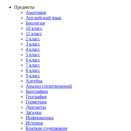
Предметы
Анатомия
Английский язык
Биология
10 класс
11 класс
2 класс
3 класс
4 класс
5 класс
6 класс
7 класс
8 класс
9 класс
Алгебра
Анализ стихотворений
Биографии
География
Геометрия
Диктанты
Загадки
Информатика
История
Краткие содержания