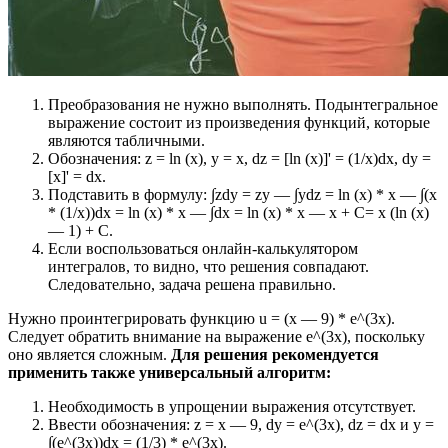
Преобразования не нужно выполнять. Подынтегральное
выражение состоит из произведения функций, которые
являются табличными.
Обозначения: z = ln (x), y = x, dz = [ln (x)]' = (1/x)dx, dy =
[x]' = dx.
Подставить в формулу: ∫zdy = zy — ∫ydz = ln (x) * x — ∫(x
* (1/x))dx = ln (x) * x — ∫dx = ln (x) * x — x + С= x (ln (x)
— 1) + С.
Если воспользоваться онлайн-калькулятором
интегралов, то видно, что решения совпадают.
Следовательно, задача решена правильно.
Нужно проинтегрировать функцию u = (x — 9) * e^(3x).
Следует обратить внимание на выражение e^(3x), поскольку
оно является сложным.
Для решения рекомендуется
применить также универсальный алгоритм:
Необходимость в упрощении выражения отсутствует.
Ввести обозначения: z = x — 9, dy = e^(3x), dz = dx и y =
∫(e^(3x))dx = (1/3) * e^(3x).