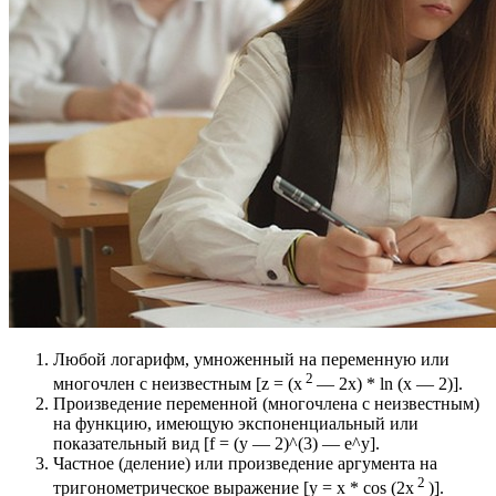
Любой логарифм, умноженный на переменную или
2
многочлен с неизвестным [z = (x
— 2x) * ln (x — 2)].
Произведение переменной (многочлена с неизвестным)
на функцию, имеющую экспоненциальный или
показательный вид [f = (y — 2)^(3) — e^y].
Частное (деление) или произведение аргумента на
2
тригонометрическое выражение [y = x * cos (2x
)].