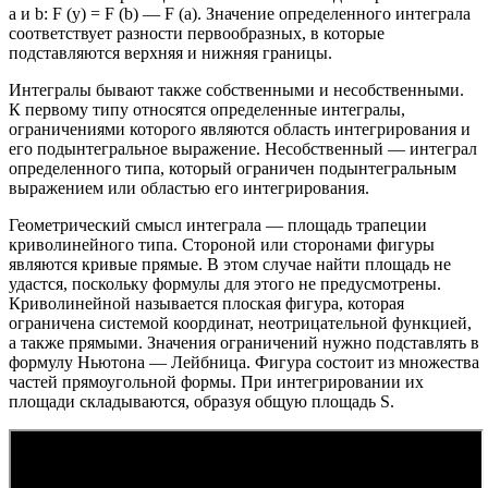
a и b: F (y) = F (b) — F (a). Значение определенного интеграла
соответствует разности первообразных, в которые
подставляются верхняя и нижняя границы.
Интегралы бывают также собственными и несобственными.
К первому типу относятся определенные интегралы,
ограничениями которого являются область интегрирования и
его подынтегральное выражение. Несобственный — интеграл
определенного типа, который ограничен подынтегральным
выражением или областью его интегрирования.
Геометрический смысл интеграла — площадь трапеции
криволинейного типа. Стороной или сторонами фигуры
являются кривые прямые. В этом случае найти площадь не
удастся, поскольку формулы для этого не предусмотрены.
Криволинейной называется плоская фигура, которая
ограничена системой координат, неотрицательной функцией,
а также прямыми. Значения ограничений нужно подставлять в
формулу Ньютона — Лейбница. Фигура состоит из множества
частей прямоугольной формы. При интегрировании их
площади складываются, образуя общую площадь S.