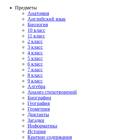
Предметы
Анатомия
Английский язык
Биология
10 класс
11 класс
2 класс
3 класс
4 класс
5 класс
6 класс
7 класс
8 класс
9 класс
Алгебра
Анализ стихотворений
Биографии
География
Геометрия
Диктанты
Загадки
Информатика
История
Краткие содержания