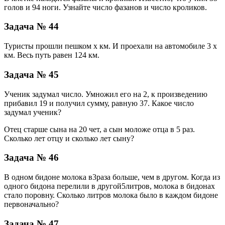
голов и 94 ноги. Узнайте число фазанов и число кроликов.
Задача № 44
Туристы прошли пешком х км. И проехали на автомобиле 3 х
км. Весь путь равен 124 км.
Задача № 45
Ученик задумал число. Умножил его на 2, к произведению
прибавил 19 и получил сумму, равную 37. Какое число
задумал ученик?
Отец старше сына на 20 чет, а сын моложе отца в 5 раз.
Сколько лет отцу и сколько лет сыну?
Задача № 46
В одном бидоне молока в
3
раза больше, чем в другом. Когда из
одного бидона перелили в другой
5
литров, молока в бидонах
стало поровну. Сколько литров молока было в каждом бидоне
первоначально?
Задача № 47