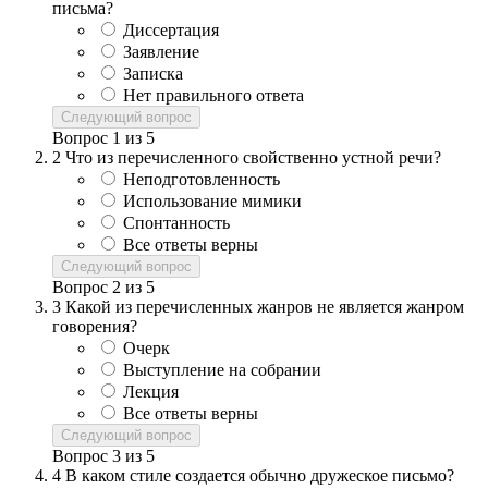
письма?
Диссертация
Заявление
Записка
Нет правильного ответа
Следующий вопрос
Вопрос
1
из
5
2
Что из перечисленного свойственно устной речи?
Неподготовленность
Использование мимики
Спонтанность
Все ответы верны
Следующий вопрос
Вопрос
2
из
5
3
Какой из перечисленных жанров не является жанром
говорения?
Очерк
Выступление на собрании
Лекция
Все ответы верны
Следующий вопрос
Вопрос
3
из
5
4
В каком стиле создается обычно дружеское письмо?