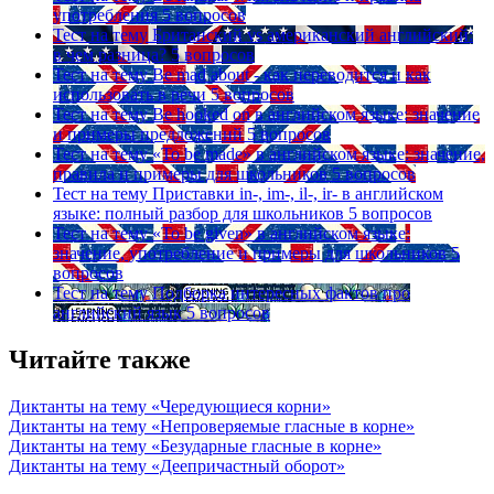
употребления
5 вопросов
Тест на тему
Британский vs американский английский:
в чем разница?
5 вопросов
Тест на тему
Be mad about - как переводится и как
использовать в речи
5 вопросов
Тест на тему
Be hooked on в английском языке: значение
и примеры предложений
5 вопросов
Тест на тему
«To be made» в английском языке: значение,
правила и примеры для школьников
5 вопросов
Тест на тему
Приставки in-, im-, il-, ir- в английском
языке: полный разбор для школьников
5 вопросов
Тест на тему
«To be given» в английском языке:
значение, употребление и примеры для школьников
5
вопросов
Тест на тему
Подборка интересных фактов про
английский язык
5 вопросов
Читайте также
Диктанты на тему «Чередующиеся корни»
Диктанты на тему «Непроверяемые гласные в корне»
Диктанты на тему «Безударные гласные в корне»
Диктанты на тему «Деепричастный оборот»