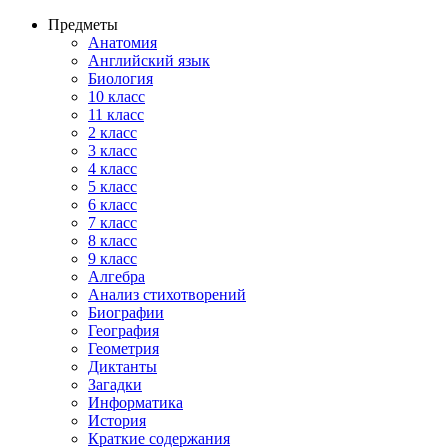
Предметы
Анатомия
Английский язык
Биология
10 класс
11 класс
2 класс
3 класс
4 класс
5 класс
6 класс
7 класс
8 класс
9 класс
Алгебра
Анализ стихотворений
Биографии
География
Геометрия
Диктанты
Загадки
Информатика
История
Краткие содержания