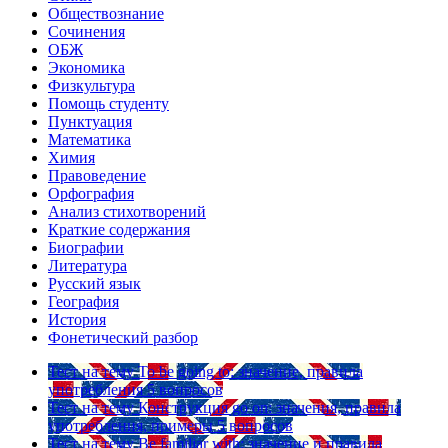
Обществознание
Сочинения
ОБЖ
Экономика
Физкультура
Помощь студенту
Пунктуация
Математика
Химия
Правоведение
Орфография
Анализ стихотворений
Краткие содержания
Биографии
Литература
Русский язык
География
История
Фонетический разбор
Тест на тему
To be going to: значение, правила
употребления
5 вопросов
Тест на тему
Конструкция go on: значения, правила
употребления, примеры
5 вопросов
Тест на тему
Be familiar with: значение и правила