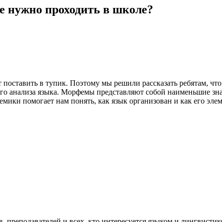
е нужно проходить в школе?
 поставить в тупик. Поэтому мы решили рассказать ребятам, что
о анализа языка. Морфемы представляют собой наименьшие зна
емики помогает нам понять, как язык организован и как его эле
, преподавателей и всех, кто интересуется языком и лингвистико