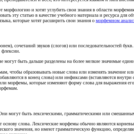
т морфологию и хотят углубить свои знания в области морфемик
вать эту статью в качестве учебного материала и ресурса для о
зыка, которые хотят расширить свои знания о
морфемном анали
нем), сочетаний звуков (слогов) или последовательностей букв.
 флексии.
не могут быть дальше разделены на более мелкие значимые един
ам, чтобы образовывать новые слова или изменять значение и
обавляются в конец слова) или инфиксами (вставляются внутри с
ли морфемы, которые изменяют форму слова для выражения его г
орфемам.
 Они могут быть лексическими, грамматическими или смешанны
ют основу слова. Лексические морфемы обычно являются корнев
ческого значения, но имеют грамматическую функцию, определ