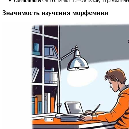
Смешанные:
Они сочетают и лексическое, и грамматичес
Значимость изучения морфемики