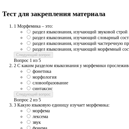
Тест для закрепления материала
1
Морфемика – это:
раздел языкознания, изучающий звуковой строй
раздел языкознания, изучающий словарный сост
раздел языкознания, изучающий частеречную п
раздел языкознания, изучающий морфемный сос
Следующий вопрос
Вопрос
1
из
5
2
С каким разделом языкознания у морфемики прослеживае
фонетика
морфология
словообразование
синтаксис
Следующий вопрос
Вопрос
2
из
5
3
Какую языковую единицу изучает морфемика:
морфема
лексема
звук
фонема