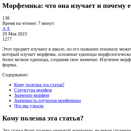
Морфемика: что она изучает и почему е
138
Время на чтение:
7 минут
A
A
29 Мая 2023
1277
Этот предмет изучают в школе, но его название поначалу может
который изучает морфемы, основные единицы морфологическог
более мелкие единицы, сохраняя свое значение. Изучение морф
формы.
Содержание:
Кому полезна эта статья?
Структура морфем
Значение морфем
Значимость изучения морфемики
Что мы узнали
Кому полезна эта статья?
Эта статья будет полезна широкой аудитории, включая студентов