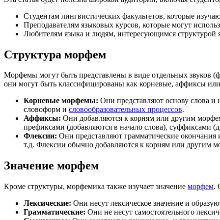
Студентам лингвистических факультетов, которые изучаю
Преподавателям языковых курсов, которые могут использо
Любителям языка и людям, интересующимся структурой я
Структура морфем
Морфемы могут быть представлены в виде отдельных звуков (фо
они могут быть классифицированы как корневые, аффиксы или
Корневые морфемы:
Они представляют основу слова и 
словоформ и
словообразовательных процессов
.
Аффиксы:
Они добавляются к корням или другим морфем
префиксами (добавляются в начало слова), суффиксами (д
Флексии:
Они представляют грамматические окончания и
т.д. Флексии обычно добавляются к корням или другим м
Значение морфем
Кроме структуры, морфемика также изучает значение
морфем
.
Лексические:
Они несут лексическое значение и образу
Грамматические:
Они не несут самостоятельного лекси