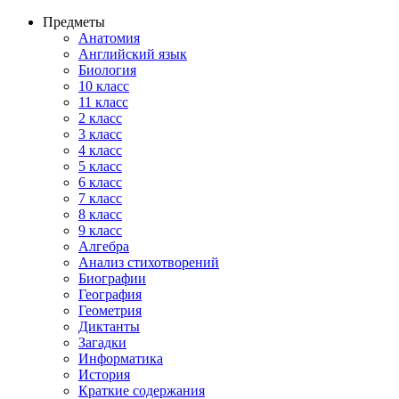
Предметы
Анатомия
Английский язык
Биология
10 класс
11 класс
2 класс
3 класс
4 класс
5 класс
6 класс
7 класс
8 класс
9 класс
Алгебра
Анализ стихотворений
Биографии
География
Геометрия
Диктанты
Загадки
Информатика
История
Краткие содержания