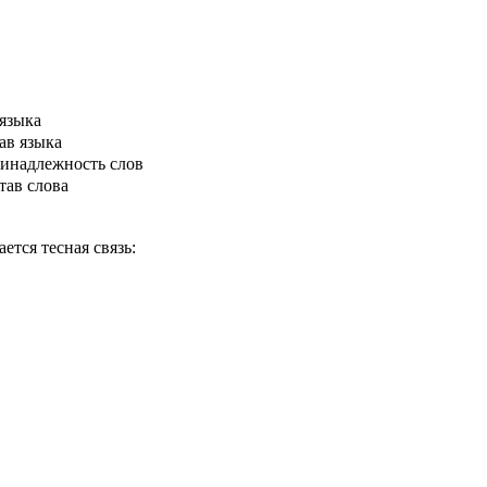
 языка
ав языка
ринадлежность слов
тав слова
тся тесная связь: