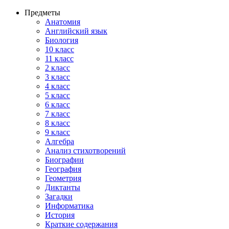
Предметы
Анатомия
Английский язык
Биология
10 класс
11 класс
2 класс
3 класс
4 класс
5 класс
6 класс
7 класс
8 класс
9 класс
Алгебра
Анализ стихотворений
Биографии
География
Геометрия
Диктанты
Загадки
Информатика
История
Краткие содержания