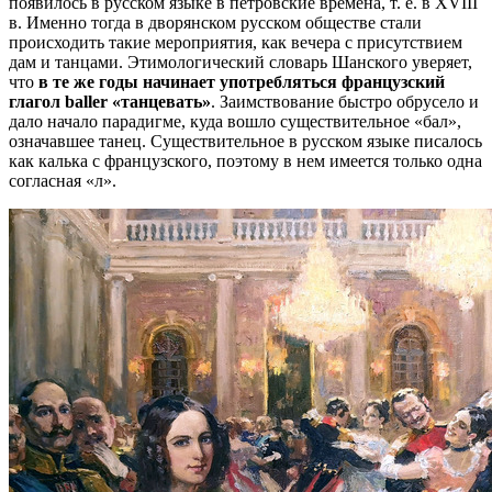
появилось в русском языке в петровские времена, т. е. в XVIII
в. Именно тогда в дворянском русском обществе стали
происходить такие мероприятия, как вечера с присутствием
дам и танцами. Этимологический словарь Шанского уверяет,
что
в те же годы начинает употребляться французский
глагол baller «танцевать»
. Заимствование быстро обрусело и
дало начало парадигме, куда вошло существительное «бал»,
означавшее танец. Существительное в русском языке писалось
как калька с французского, поэтому в нем имеется только одна
согласная «л».