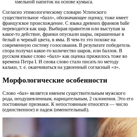
хмельной напиток на основе кумыса.
Согласно этимологическому словарю Успенского
существительное «балл», обозначающее оценку, тоже имеет
французское происхождение. С языка древних франков balle
переводится как шар. Выбирая правителя или выступая за
какое-то действие, франки опускали шары, окрашенные в
белый и черный цвета, в ямы. В чем-то это похоже на
современную систему голосования. В результате победитель
спора получал какое-то количество шаров, или баллов. В
русском языке слово «балл» как оценка прижилось тоже во
времена Петра I. И снова слово стало писать по методу
кальки, т. е. оканчиваться на удвоенный согласный «л».
Морфологические особенности
Слово «бал» является именем существительным мужского
рода, неодушевленным, нарицательным, 2 склонения. Это его
постоянные признаки. К непостоянным относятся — число
(единственное) и падеж (именительный).