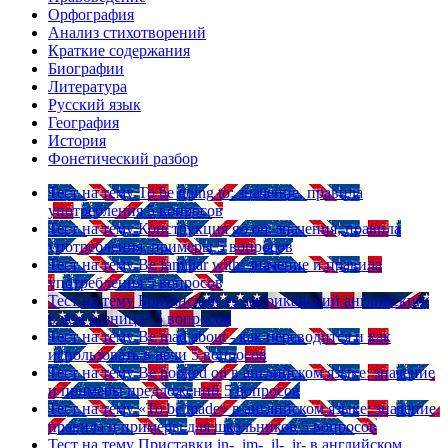
Орфография
Анализ стихотворений
Краткие содержания
Биографии
Литература
Русский язык
География
История
Фонетический разбор
Тест на тему
To be going to: значение, правила
употребления
5 вопросов
Тест на тему
Конструкция go on: значения, правила
употребления, примеры
5 вопросов
Тест на тему
Be familiar with: значение и правила
употребления
5 вопросов
Тест на тему
Британский vs американский английский:
в чем разница?
5 вопросов
Тест на тему
Be mad about - как переводится и как
использовать в речи
5 вопросов
Тест на тему
Be hooked on в английском языке: значение
и примеры предложений
5 вопросов
Тест на тему
«To be made» в английском языке: значение,
правила и примеры для школьников
5 вопросов
Тест на тему
Приставки in-, im-, il-, ir- в английском