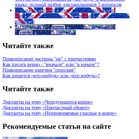
языке: полный разбор для школьников
5 вопросов
Тест на тему
«To be given» в английском языке:
значение, употребление и примеры для школьников
5
вопросов
Тест на тему
Подборка интересных фактов про
английский язык
5 вопросов
Читайте также
Правописание частицы "не" с причастиями
Как писать верно - "вначале" или "в начале"?
Правописание наречия "пополам"
Как пишется «кто-нибудь» или «кто нибудь»?
Читайте также
Диктанты на тему «Чередующиеся корни»
Диктанты на тему «Причастный оборот»
Диктанты на тему «Непроверяемые гласные в корне»
Рекомендуемые статьи на сайте