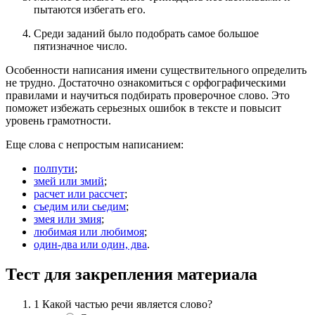
пытаются избегать его.
Среди заданий было подобрать самое большое
пятизначное число.
Особенности написания имени существительного определить
не трудно. Достаточно ознакомиться с орфографическими
правилами и научиться подбирать проверочное слово. Это
поможет избежать серьезных ошибок в тексте и повысит
уровень грамотности.
Еще слова с непростым написанием:
полпути
;
змей или змий
;
расчет или рассчет
;
съедим или сьедим
;
змея или змия
;
любимая или любимоя
;
один-два или один, два
.
Тест для закрепления материала
1
Какой частью речи является слово?