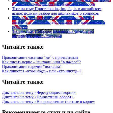
правила и примеры для школьников
5 вопросов
Тест на тему
Приставки in-, im-, il-, ir- в английском
языке: полный разбор для школьников
5 вопросов
Тест на тему
«To be given» в английском языке:
значение, употребление и примеры для школьников
5
вопросов
Тест на тему
Подборка интересных фактов про
английский язык
5 вопросов
Читайте также
Правописание частицы "не" с причастиями
Как писать верно - "вначале" или "в начале"?
Правописание наречия "пополам"
Как пишется «кто-нибудь» или «кто нибудь»?
Читайте также
Диктанты на тему «Чередующиеся корни»
Диктанты на тему «Причастный оборот»
Диктанты на тему «Непроверяемые гласные в корне»
Рекомендуемые статьи на сайте