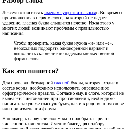
Разбор слова
Лексема относится к
именам существительным
г. Во время ее
произношения в первом слоге, на который не падает
ударение, гласная буква слышится нечетко. Из-за этого у
многих людей возникают проблемы с правильностью
написания.
Чтобы проверить, какая буква нужна «и» или «е»,
необходимо подобрать однокоренной вариант и
выполнить склонение по падежам множественной
формы слова.
Как это пишется?
Для проверки безударной
гласной
буквы, которая входит в
состав корня, необходимо использовать определенное
орфографическое правило. Согласно ему, в слоге, который не
выделяется интонацией при произношении, необходимо
написать такую же гласную букву, как и в родственном слове
или при изменении формы.
Например, к слову «число» можно подобрать вариант
численность или числа. Именно благодаря подбору
проверочной лексической единицы можно понять, какой вид