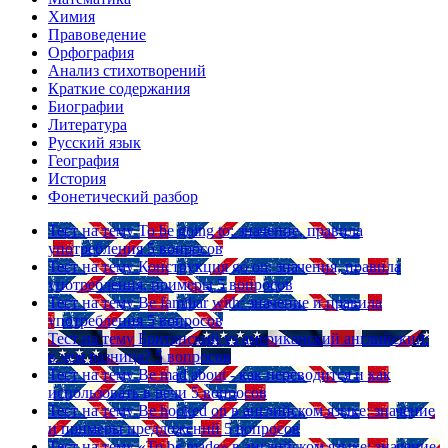
Химия
Правоведение
Орфография
Анализ стихотворений
Краткие содержания
Биографии
Литература
Русский язык
География
История
Фонетический разбор
Тест на тему
To be going to: значение, правила
употребления
5 вопросов
Тест на тему
Конструкция go on: значения, правила
употребления, примеры
5 вопросов
Тест на тему
Be familiar with: значение и правила
употребления
5 вопросов
Тест на тему
Британский vs американский английский:
в чем разница?
5 вопросов
Тест на тему
Be mad about - как переводится и как
использовать в речи
5 вопросов
Тест на тему
Be hooked on в английском языке: значение
и примеры предложений
5 вопросов
Тест на тему
«To be made» в английском языке: значение,