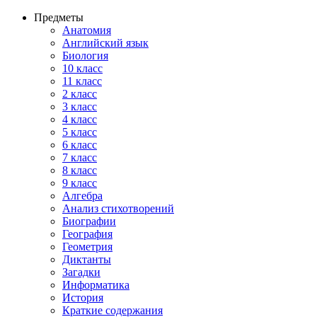
Предметы
Анатомия
Английский язык
Биология
10 класс
11 класс
2 класс
3 класс
4 класс
5 класс
6 класс
7 класс
8 класс
9 класс
Алгебра
Анализ стихотворений
Биографии
География
Геометрия
Диктанты
Загадки
Информатика
История
Краткие содержания