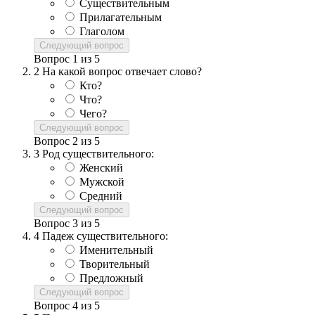
Существительным
Прилагательным
Глаголом
Следующий вопрос
Вопрос
1
из
5
2
На какой вопрос отвечает слово?
Кто?
Что?
Чего?
Следующий вопрос
Вопрос
2
из
5
3
Род существительного:
Женский
Мужской
Средний
Следующий вопрос
Вопрос
3
из
5
4
Падеж существительного:
Именительный
Творительный
Предложный
Следующий вопрос
Вопрос
4
из
5