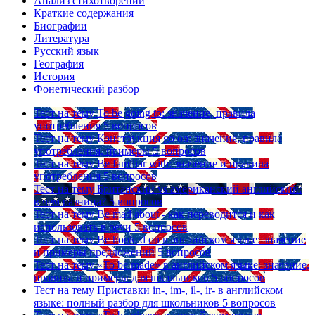
Анализ стихотворений
Краткие содержания
Биографии
Литература
Русский язык
География
История
Фонетический разбор
Тест на тему
To be going to: значение, правила
употребления
5 вопросов
Тест на тему
Конструкция go on: значения, правила
употребления, примеры
5 вопросов
Тест на тему
Be familiar with: значение и правила
употребления
5 вопросов
Тест на тему
Британский vs американский английский:
в чем разница?
5 вопросов
Тест на тему
Be mad about - как переводится и как
использовать в речи
5 вопросов
Тест на тему
Be hooked on в английском языке: значение
и примеры предложений
5 вопросов
Тест на тему
«To be made» в английском языке: значение,
правила и примеры для школьников
5 вопросов
Тест на тему
Приставки in-, im-, il-, ir- в английском
языке: полный разбор для школьников
5 вопросов