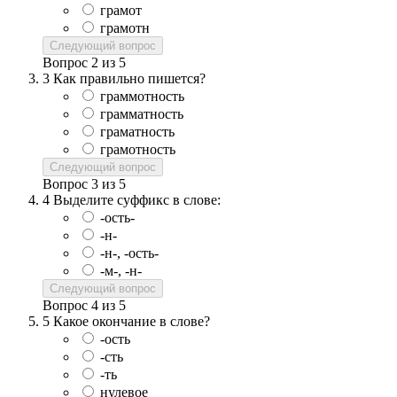
грамот
грамотн
Следующий вопрос
Вопрос
2
из
5
3
Как правильно пишется?
граммотность
грамматность
граматность
грамотность
Следующий вопрос
Вопрос
3
из
5
4
Выделите суффикс в слове:
-ость-
-н-
-н-, -ость-
-м-, -н-
Следующий вопрос
Вопрос
4
из
5
5
Какое окончание в слове?
-ость
-сть
-ть
нулевое