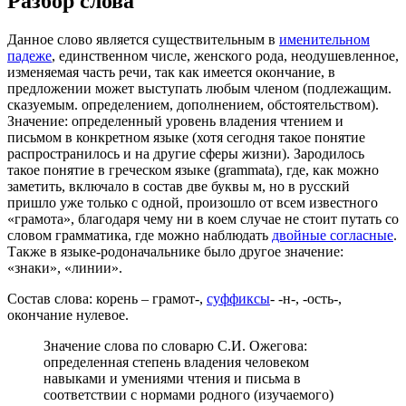
Разбор слова
Данное слово является существительным в
именительном
падеже
, единственном числе, женского рода, неодушевленное,
изменяемая часть речи, так как имеется окончание, в
предложении может выступать любым членом (подлежащим.
сказуемым. определением, дополнением, обстоятельством).
Значение: определенный уровень владения чтением и
письмом в конкретном языке (хотя сегодня такое понятие
распространилось и на другие сферы жизни). Зародилось
такое понятие в греческом языке (grammata), где, как можно
заметить, включало в состав две буквы м, но в русский
пришло уже только с одной, произошло от всем известного
«грамота», благодаря чему ни в коем случае не стоит путать со
словом грамматика, где можно наблюдать
двойные согласные
.
Также в языке-родоначальнике было другое значение:
«знаки», «линии».
Состав слова: корень – грамот-,
суффиксы
- -н-, -ость-,
окончание нулевое.
Значение слова по словарю С.И. Ожегова:
определенная степень владения человеком
навыками и умениями чтения и письма в
соответствии с нормами родного (изучаемого)