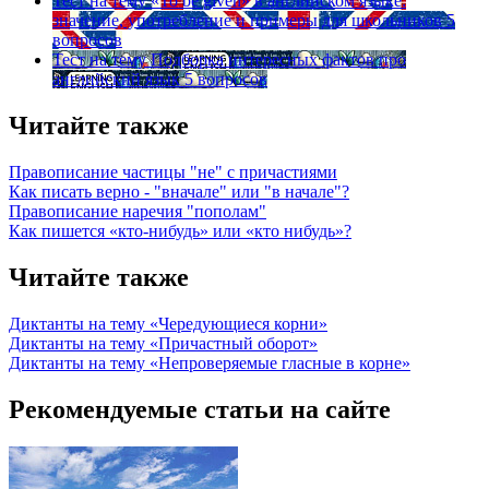
Тест на тему
«To be given» в английском языке:
значение, употребление и примеры для школьников
5
вопросов
Тест на тему
Подборка интересных фактов про
английский язык
5 вопросов
Читайте также
Правописание частицы "не" с причастиями
Как писать верно - "вначале" или "в начале"?
Правописание наречия "пополам"
Как пишется «кто-нибудь» или «кто нибудь»?
Читайте также
Диктанты на тему «Чередующиеся корни»
Диктанты на тему «Причастный оборот»
Диктанты на тему «Непроверяемые гласные в корне»
Рекомендуемые статьи на сайте