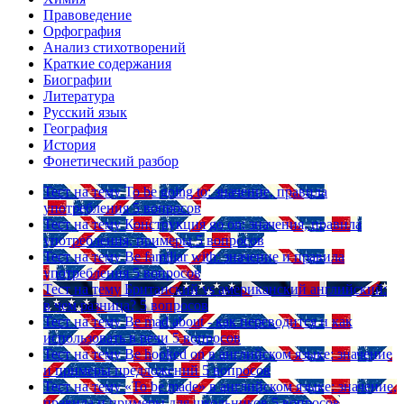
Правоведение
Орфография
Анализ стихотворений
Краткие содержания
Биографии
Литература
Русский язык
География
История
Фонетический разбор
Тест на тему
To be going to: значение, правила
употребления
5 вопросов
Тест на тему
Конструкция go on: значения, правила
употребления, примеры
5 вопросов
Тест на тему
Be familiar with: значение и правила
употребления
5 вопросов
Тест на тему
Британский vs американский английский:
в чем разница?
5 вопросов
Тест на тему
Be mad about - как переводится и как
использовать в речи
5 вопросов
Тест на тему
Be hooked on в английском языке: значение
и примеры предложений
5 вопросов
Тест на тему
«To be made» в английском языке: значение,
правила и примеры для школьников
5 вопросов