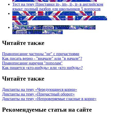
Тест на тему
Приставки in-, im-, il-, ir- в английском
языке: полный разбор для школьников
5 вопросов
Тест на тему
«To be given» в английском языке:
значение, употребление и примеры для школьников
5
вопросов
Тест на тему
Подборка интересных фактов про
английский язык
5 вопросов
Читайте также
Правописание частицы "не" с причастиями
Как писать верно - "вначале" или "в начале"?
Правописание наречия "пополам"
Как пишется «кто-нибудь» или «кто нибудь»?
Читайте также
Диктанты на тему «Чередующиеся корни»
Диктанты на тему «Причастный оборот»
Диктанты на тему «Непроверяемые гласные в корне»
Рекомендуемые статьи на сайте