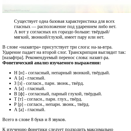
Существует одна базовая характеристика для всех
гласных — расположение под ударением либо нет.
А вот у согласных их гораздо больше: твёрдый/
мягкий, звонкий/глухой, имеет пару или нет.
В слове «назавтра» присутствует три слога: на-за-втра.
Ударение падает на второй слог. Транскрипция выглядит так:
[назафтра]. Рекомендуемый перенос слова: назавт-ра.
Фонетический анализ изучаемого выражения:
Н [н] - согласный, непарный звонкий, твёрдый.
А [а] - гласный.
З [з] - согласн., парн. звонк., твёрд.
А [а] - гласный.
В [ф] - согласный, парный глухой, твёрдый.
Т [т] - согласн., парн. глух., твёрд.
Р [р] - согласн., непарн. звонк., твёрд.
А [а] - гласный.
Всего в слове 8 букв и 8 звуков.
К изучению фонетики следует подходить максимально