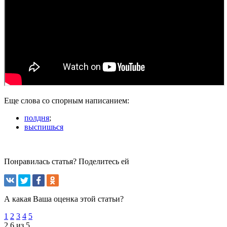
Еще слова со спорным написанием:
полдня
;
выспишься
Понравилась статья? Поделитесь ей
А какая Ваша оценка этой статьи?
1
2
3
4
5
2.6 из 5