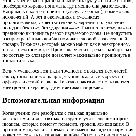
Чтобы ученик мог правильно написать букву -о или -ё в слове,
необходимо хорошо понимать, где именно она расположена.
Например: в корне пишется -ё (жёлудь, чёрный), помимо слов-
исключений. А вот в окончаниях и суффиксах
прилагательных, существительных, наречий под ударение
попадает буква -о, без ударения — -е. Именно поэтому важно
правильно выполнить разбор изучаемого слова. Не допустить
распространённые ошибки поможет словообразовательный
словарь Тихонова, который можно найти как в электронном,
так и в печатном виде. Привычка ученика делать разбор фраз
по составу со словарём позволяет максимально проникнуть в
тонкости языка.
Если у учащегося возникли трудности с выделением частей
слова, тогда на помощь придёт универсальный морфемно-
орфографический словарь. Гораздо практичнее пользоваться
электронной версией, где всё автоматизировано.
Вспомогательная информация
Когда ученик уже разобрался с тем, как правильно —
«назавтра» или «на завтра», следует изучить ещё некоторые
нюансы, которые помогут повысить уровень языкознания. В
противном случае излагаемая в письменном виде информация
может содержать различные ошибки. Основные синонимы к