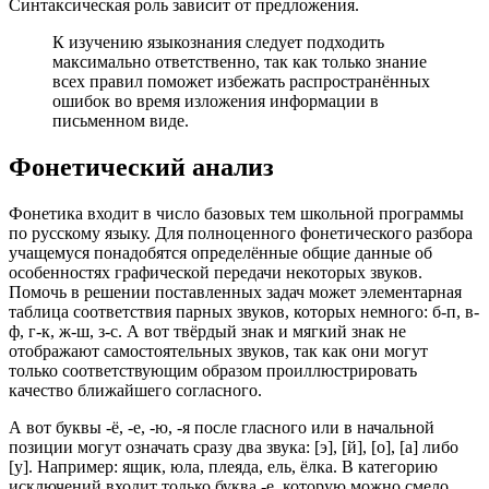
Синтаксическая роль зависит от предложения.
К изучению языкознания следует подходить
максимально ответственно, так как только знание
всех правил поможет избежать распространённых
ошибок во время изложения информации в
письменном виде.
Фонетический анализ
Фонетика входит в число базовых тем школьной программы
по русскому языку. Для полноценного фонетического разбора
учащемуся понадобятся определённые общие данные об
особенностях графической передачи некоторых звуков.
Помочь в решении поставленных задач может элементарная
таблица соответствия парных звуков, которых немного: б-п, в-
ф, г-к, ж-ш, з-с. А вот твёрдый знак и мягкий знак не
отображают самостоятельных звуков, так как они могут
только соответствующим образом проиллюстрировать
качество ближайшего согласного.
А вот буквы -ё, -е, -ю, -я после гласного или в начальной
позиции могут означать сразу два звука: [э], [й], [о], [а] либо
[у]. Например: ящик, юла, плеяда, ель, ёлка. В категорию
исключений входит только буква -е, которую можно смело