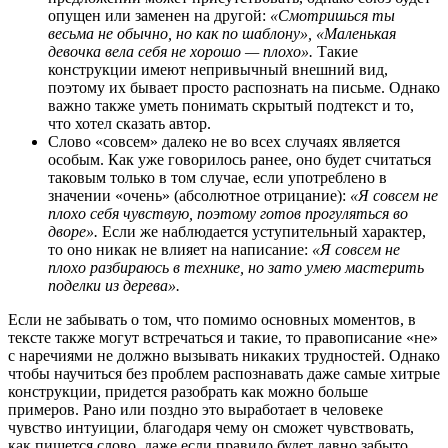
опущен или заменен на другой:
«Смотришься ты
весьма не обычно, но как по шаблону», «Маленькая
девочка вела себя не хорошо — плохо».
Такие
конструкции имеют непривычный внешний вид,
поэтому их бывает просто распознать на письме. Однако
важно также уметь понимать скрытый подтекст и то,
что хотел сказать автор.
Слово «совсем» далеко не во всех случаях является
особым. Как уже говорилось ранее, оно будет считаться
таковым только в том случае, если употреблено в
значении «очень» (абсолютное отрицание):
«Я совсем не
плохо себя чувствую, поэтому готов прогуляться во
дворе».
Если же наблюдается уступительный характер,
то оно никак не влияет на написание:
«Я совсем не
плохо разбираюсь в технике, но зато умею мастерить
поделки из дерева».
Если не забывать о том, что помимо основных моментов, в
тексте также могут встречаться и такие, то правописание «не»
с наречиями не должно вызывать никаких трудностей. Однако
чтобы научиться без проблем распознавать даже самые хитрые
конструкции, придется разобрать как можно больше
примеров. Рано или поздно это выработает в человеке
чувство интуиции, благодаря чему он сможет чувствовать,
как пишется слово, даже если правило будет давно забыто.