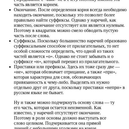
часть является корнем.
Окончание. После определения корня всегда необходимо
находить окончание, поскольку это позволит более
правильно найти суффиксы. Однако у наречий, как
известно, окончание отсутствует или является нулевым.
Поэтому в квадратик можно смело обводить пустую
часть после слова.
Суффиксы. Поскольку большинство наречий образовано
суффиксальным способом от прилагательных, то нет
особой сложности определить, что одной из таких
частей является «о». Однако не стоит забывать и о
суффиксе «н», который перешел из прилагательного.
Приставки или префиксы. Здесь их тоже сразу две —
«не», которая обозначает отрицание, а также «при»,
которая характерна для слов, обозначающих
привязанность к чему-либо. Выделять их нужно
отдельно друг от друга, поскольку приставки «непри» в
русском языке не бывает.
Ну и также можно подчеркнуть основу слова — ту
его часть, которая остается неизменной. Как
известно, у наречий отсутствует окончание.
Поэтому в роли основы должно выступать все
слово целиком. Подчеркивается она прямой
линией с небольшими уголками на конце.