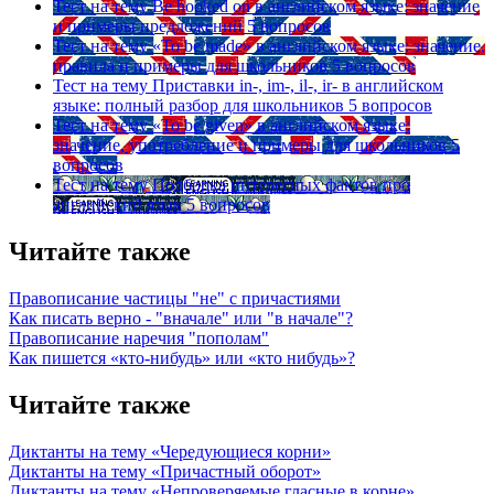
Тест на тему
Be hooked on в английском языке: значение
и примеры предложений
5 вопросов
Тест на тему
«To be made» в английском языке: значение,
правила и примеры для школьников
5 вопросов
Тест на тему
Приставки in-, im-, il-, ir- в английском
языке: полный разбор для школьников
5 вопросов
Тест на тему
«To be given» в английском языке:
значение, употребление и примеры для школьников
5
вопросов
Тест на тему
Подборка интересных фактов про
английский язык
5 вопросов
Читайте также
Правописание частицы "не" с причастиями
Как писать верно - "вначале" или "в начале"?
Правописание наречия "пополам"
Как пишется «кто-нибудь» или «кто нибудь»?
Читайте также
Диктанты на тему «Чередующиеся корни»
Диктанты на тему «Причастный оборот»
Диктанты на тему «Непроверяемые гласные в корне»