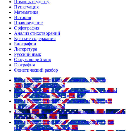
Помощь студенту
Пунктуация
Математика
История
Правоведение
Орфография
Анализ стихотворений
Краткие содержания
Биографии
Литература
Русский язык
Окружающий мир
География
Фонетический разбор
Тест на тему
To be going to: значение, правила
употребления
5 вопросов
Тест на тему
Конструкция go on: значения, правила
употребления, примеры
5 вопросов
Тест на тему
Be familiar with: значение и правила
употребления
5 вопросов
Тест на тему
Британский vs американский английский:
в чем разница?
5 вопросов
Тест на тему
Be mad about - как переводится и как
использовать в речи
5 вопросов