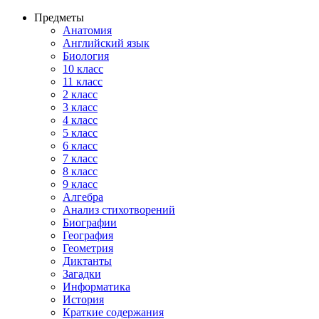
Предметы
Анатомия
Английский язык
Биология
10 класс
11 класс
2 класс
3 класс
4 класс
5 класс
6 класс
7 класс
8 класс
9 класс
Алгебра
Анализ стихотворений
Биографии
География
Геометрия
Диктанты
Загадки
Информатика
История
Краткие содержания