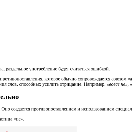
ла, раздельное употребление будет считаться ошибкой.
е противопоставления, которое обычно сопровождается союзом «
ния слов, способных усилить отрицание. Например,
«вовсе не», 
дельно
.
Оно создается противопоставлением и использованием специа
астица «не».