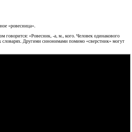
нное «ровесница».
м говорится: «Ровесник, -а, м., кого. Человек одинакового
ных словарях. Другими синонимами помимо «сверстник» могут