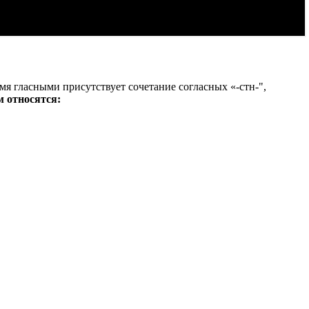
мя гласными присутствует сочетание согласных «-стн-",
м относятся: