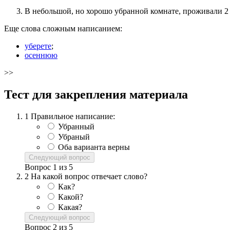
В небольшой, но хорошо убранной комнате, проживали 2
Еще слова сложным написанием:
уберете
;
осеннюю
>>
Тест для закрепления материала
1
Правильное написание:
Убранный
Убраный
Оба варианта верны
Следующий вопрос
Вопрос
1
из
5
2
На какой вопрос отвечает слово?
Как?
Какой?
Какая?
Следующий вопрос
Вопрос
2
из
5