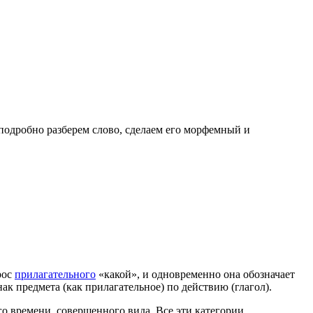
 подробно разберем слово, сделаем его морфемный и
рос
прилагательного
«какой», и одновременно она обозначает
ак предмета (как прилагательное) по действию (глагол).
го времени, совершенного вида. Все эти категории