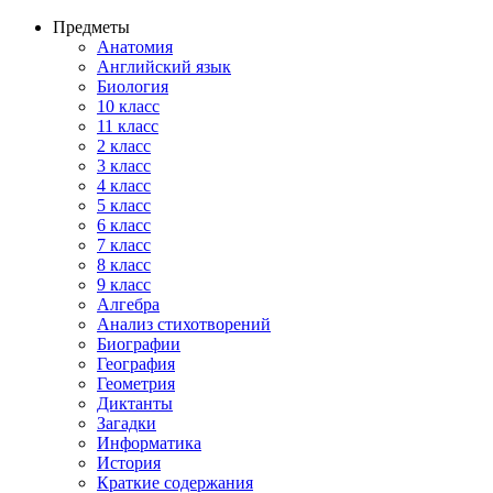
Предметы
Анатомия
Английский язык
Биология
10 класс
11 класс
2 класс
3 класс
4 класс
5 класс
6 класс
7 класс
8 класс
9 класс
Алгебра
Анализ стихотворений
Биографии
География
Геометрия
Диктанты
Загадки
Информатика
История
Краткие содержания