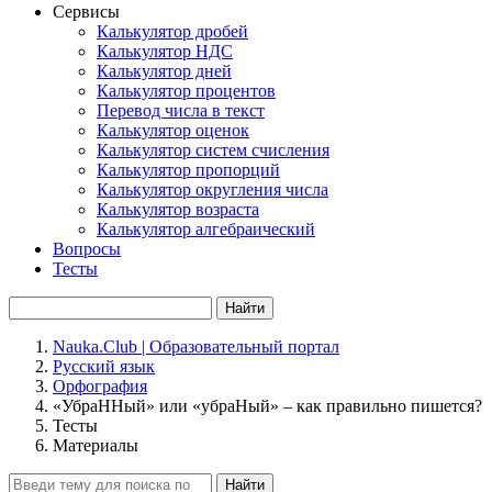
Сервисы
Калькулятор дробей
Калькулятор НДС
Калькулятор дней
Калькулятор процентов
Перевод числа в текст
Калькулятор оценок
Калькулятор систем счисления
Калькулятор пропорций
Калькулятор округления числа
Калькулятор возраста
Калькулятор алгебраический
Вопросы
Тесты
Найти
Nauka.Club | Образовательный портал
Русский язык
Орфография
«УбраННый» или «убраНый» – как правильно пишется?
Тесты
Материалы
Найти