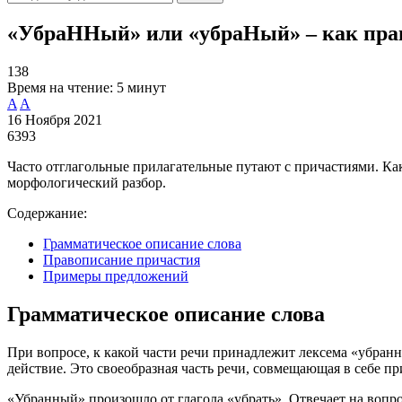
«УбраННый» или «убраНый» – как пра
138
Время на чтение:
5 минут
A
A
16 Ноября 2021
6393
Часто отглагольные прилагательные путают с причастиями. Как
морфологический разбор.
Содержание:
Грамматическое описание слова
Правописание причастия
Примеры предложений
Грамматическое описание слова
При вопросе, к какой части речи принадлежит лексема «убранн
действие. Это своеобразная часть речи, совмещающая в себе пр
«Убранный» произошло от глагола «убрать». Отвечает на вопро