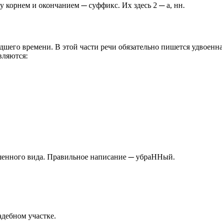
у корнем и окончанием ─ суффикс. Их здесь 2 ─ а, нн.
го времени. В этой части речи обязательно пишется удвоенная
вляются:
ршенного вида. Правильное написание ─ убраННый.
дебном участке.