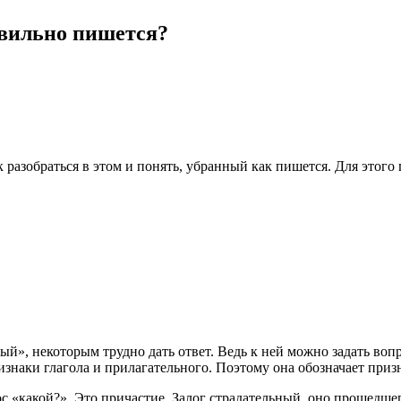
вильно пишется?
 разобраться в этом и понять, убранный как пишется. Для этого
ый», некоторым трудно дать ответ. Ведь к ней можно задать воп
изнаки глагола и прилагательного. Поэтому она обозначает призн
с «какой?». Это причастие. Залог страдательный, оно прошедше