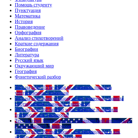
Помощь студенту
Пунктуация
Математика
История
Правоведение
Орфография
Анализ стихотворений
Краткие содержания
Биографии
Литература
Русский язык
Окружающий мир
География
Фонетический разбор
Тест на тему
To be going to: значение, правила
употребления
5 вопросов
Тест на тему
Конструкция go on: значения, правила
употребления, примеры
5 вопросов
Тест на тему
Be familiar with: значение и правила
употребления
5 вопросов
Тест на тему
Британский vs американский английский:
в чем разница?
5 вопросов
Тест на тему
Be mad about - как переводится и как
использовать в речи
5 вопросов