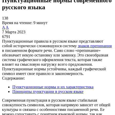
Пунктуационные нормы современного
русского языка
138
Время на чтение:
9 минут
A
A
7 Марта 2023
6791
Пунктуационные правила в русском языке представляют
собой исторически сложившуюся систему
знаков препинания
в письменном формате речи. Само слово «препинание»
обозначает некую остановку или заминку. Это своеобразная
система графического оформления текста, которая также
влияет на смысловую нагрузку всего предложения.
Пунктуационные нормы устойчивы, каждый графический
символ имеет свое правило и закономерность.
Содержание:
Пунктуационные нормы и их характеристика
Принципы пунктуации в русском языке
Современная пунктуация в русском языке стабильная
совокупность символов, которая напрямую зависит от общей
культуры и связана с особенностями письменной речи. Ее
можно сопоставить с понятием языковой нормы, так как