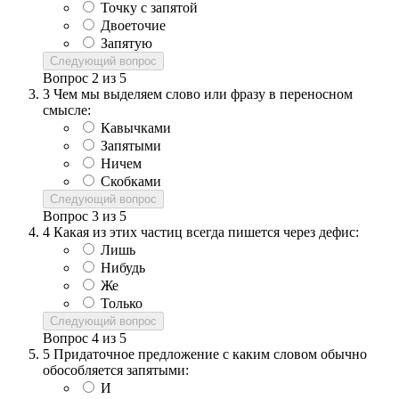
Точку с запятой
Двоеточие
Запятую
Следующий вопрос
Вопрос
2
из
5
3
Чем мы выделяем слово или фразу в переносном
смысле:
Кавычками
Запятыми
Ничем
Скобками
Следующий вопрос
Вопрос
3
из
5
4
Какая из этих частиц всегда пишется через дефис:
Лишь
Нибудь
Же
Только
Следующий вопрос
Вопрос
4
из
5
5
Придаточное предложение с каким словом обычно
обособляется запятыми:
И