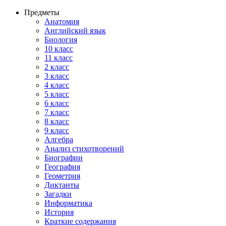
Предметы
Анатомия
Английский язык
Биология
10 класс
11 класс
2 класс
3 класс
4 класс
5 класс
6 класс
7 класс
8 класс
9 класс
Алгебра
Анализ стихотворений
Биографии
География
Геометрия
Диктанты
Загадки
Информатика
История
Краткие содержания