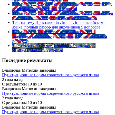
Тест на тему
Be hooked on в английском языке: значение
и примеры предложений
5 вопросов
Тест на тему
«To be made» в английском языке: значение,
правила и примеры для школьников
5 вопросов
Тест на тему
Приставки in-, im-, il-, ir- в английском
языке: полный разбор для школьников
5 вопросов
Тест на тему
«To be given» в английском языке:
значение, употребление и примеры для школьников
5
вопросов
Тест на тему
Подборка интересных фактов про
английский язык
5 вопросов
Последние результаты
Владислав Матюхин завершил
Пунктуационные нормы современного русского языка
2 года назад
С результатом
10 из 10
Владислав Матюхин завершил
Пунктуационные нормы современного русского языка
2 года назад
С результатом
10 из 10
Владислав Матюхин завершил
Пунктуационные нормы современного русского языка