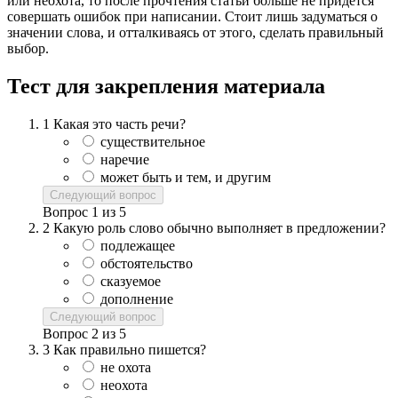
или неохота, то после прочтения статьи больше не придется
совершать ошибок при написании. Стоит лишь задуматься о
значении слова, и отталкиваясь от этого, сделать правильный
выбор.
Тест для закрепления материала
1
Какая это часть речи?
существительное
наречие
может быть и тем, и другим
Следующий вопрос
Вопрос
1
из
5
2
Какую роль слово обычно выполняет в предложении?
подлежащее
обстоятельство
сказуемое
дополнение
Следующий вопрос
Вопрос
2
из
5
3
Как правильно пишется?
не охота
неохота