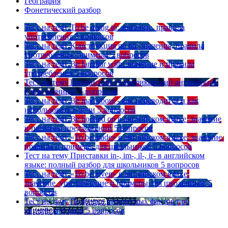
География
Фонетический разбор
Тест на тему
To be going to: значение, правила
употребления
5 вопросов
Тест на тему
Конструкция go on: значения, правила
употребления, примеры
5 вопросов
Тест на тему
Be familiar with: значение и правила
употребления
5 вопросов
Тест на тему
Британский vs американский английский:
в чем разница?
5 вопросов
Тест на тему
Be mad about - как переводится и как
использовать в речи
5 вопросов
Тест на тему
Be hooked on в английском языке: значение
и примеры предложений
5 вопросов
Тест на тему
«To be made» в английском языке: значение,
правила и примеры для школьников
5 вопросов
Тест на тему
Приставки in-, im-, il-, ir- в английском
языке: полный разбор для школьников
5 вопросов
Тест на тему
«To be given» в английском языке:
значение, употребление и примеры для школьников
5
вопросов
Тест на тему
Подборка интересных фактов про
английский язык
5 вопросов