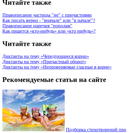
Читайте также
Правописание частицы "не" с причастиями
Как писать верно - "вначале" или "в начале"?
Правописание наречия "пополам"
Как пишется «кто-нибудь» или «кто нибудь»?
Читайте также
Диктанты на тему «Чередующиеся корни»
Диктанты на тему «Причастный оборот»
Диктанты на тему «Непроверяемые гласные в корне»
Рекомендуемые статьи на сайте
Подборка стихотворений про