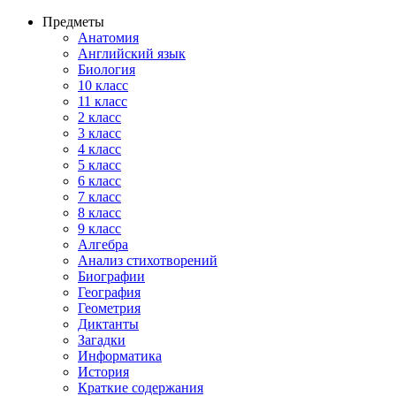
Предметы
Анатомия
Английский язык
Биология
10 класс
11 класс
2 класс
3 класс
4 класс
5 класс
6 класс
7 класс
8 класс
9 класс
Алгебра
Анализ стихотворений
Биографии
География
Геометрия
Диктанты
Загадки
Информатика
История
Краткие содержания