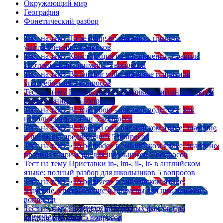
Окружающий мир
География
Фонетический разбор
Тест на тему
To be going to: значение, правила
употребления
5 вопросов
Тест на тему
Конструкция go on: значения, правила
употребления, примеры
5 вопросов
Тест на тему
Be familiar with: значение и правила
употребления
5 вопросов
Тест на тему
Британский vs американский английский:
в чем разница?
5 вопросов
Тест на тему
Be mad about - как переводится и как
использовать в речи
5 вопросов
Тест на тему
Be hooked on в английском языке: значение
и примеры предложений
5 вопросов
Тест на тему
«To be made» в английском языке: значение,
правила и примеры для школьников
5 вопросов
Тест на тему
Приставки in-, im-, il-, ir- в английском
языке: полный разбор для школьников
5 вопросов
Тест на тему
«To be given» в английском языке:
значение, употребление и примеры для школьников
5
вопросов
Тест на тему
Подборка интересных фактов про
английский язык
5 вопросов