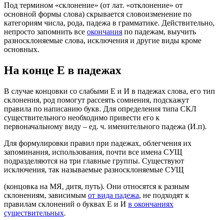
Под термином «склонение» (от лат. «отклонение» от
основной формы слова) скрывается словоизменение по
категориям числа, рода, падежа в грамматике. Действительно,
непросто запомнить все
окончания
по падежам, выучить
разносклоняемые слова, исключения и другие виды кроме
основных.
На конце Е в падежах
В случае концовки со слабыми E и И в падежах слова, его тип
склонения, род помогут рассеять сомнения, подскажут
правила по написанию букв. Для определения типа СКЛ
существительного необходимо привести его к
первоначальному виду – ед. ч. именительного падежа (И.п).
Для формулировки правил при падежах, облегчения их
запоминания, использования, почти все имена СУЩ
подразделяются на три главные группы. Существуют
исключения, так называемые разносклоняемые СУЩ
(концовка на МЯ, дитя, путь). Они относятся к разным
склонениям, зависимым
от вида падежа
, не подходят к
правилам склонений о буквах Е и И
в окончаниях
существительных
.