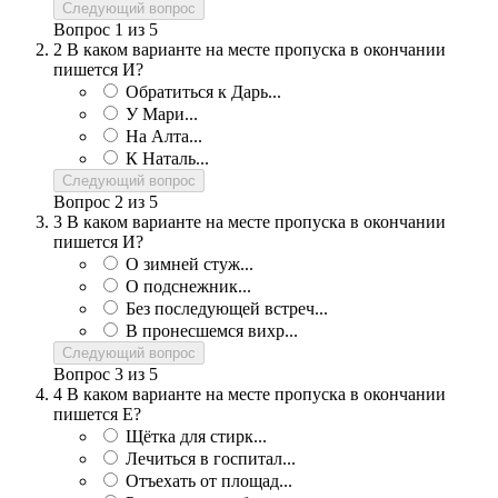
Следующий вопрос
Вопрос
1
из
5
2
В каком варианте на месте пропуска в окончании
пишется И?
Обратиться к Дарь...
У Мари...
На Алта...
К Наталь...
Следующий вопрос
Вопрос
2
из
5
3
В каком варианте на месте пропуска в окончании
пишется И?
О зимней стуж...
О подснежник...
Без последующей встреч...
В пронесшемся вихр...
Следующий вопрос
Вопрос
3
из
5
4
В каком варианте на месте пропуска в окончании
пишется Е?
Щётка для стирк...
Лечиться в госпитал...
Отъехать от площад...