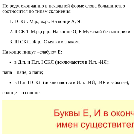
По роду, окончанию в начальной форме слова большинство
соотносится по типам склонения:
I СКЛ. М.р., ж.р.. На конце A, Я.
II СКЛ. М.р.,ср.р.. На конце O, E Мужской без концовки.
III СКЛ. Ж.р.. С мягким знаком.
На конце пишут «слабую» Е:
в Д.п. и П.п. I СКЛ (исключаются в И.п. -ИЯ);
папа – папе, о папе;
в П.п. II СКЛ (исключаются в И.п. -ИЙ, -ИЕ и забытьё);
солнце – о солнце.