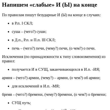
Напишем «слабые» И (Ы) на конце
По правилам пишут безударные И (Ы) на конце в случаях:
в Р.п. I СКЛ;
суша – (чего?) суши;
в Д.п., Р.п. и П.п. III СКЛ;
печь – (чего?) печи, (чему?) печи, (о чем?) о печи.
Исключения (по принадлежности к типу словоизменения) из
правил:
получается И в СУЩ, заканчивающихся в И.п. -ИЯ;
армия – (чего?) армии, (чему?) – армии, (о чем?) об армии;
для исключений в И.п. -МЯ;
бремя – (чего?) бремени, (чему?) бремени, (о чем?) о бремени;
СУЩ путь;