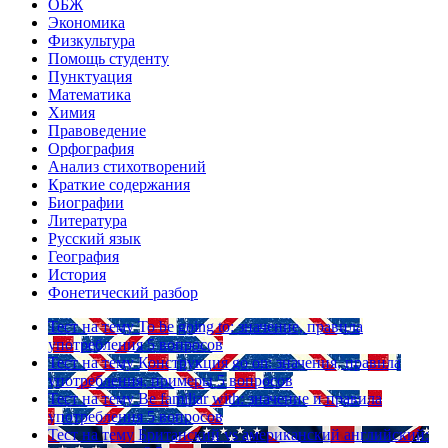
ОБЖ
Экономика
Физкультура
Помощь студенту
Пунктуация
Математика
Химия
Правоведение
Орфография
Анализ стихотворений
Краткие содержания
Биографии
Литература
Русский язык
География
История
Фонетический разбор
Тест на тему
To be going to: значение, правила
употребления
5 вопросов
Тест на тему
Конструкция go on: значения, правила
употребления, примеры
5 вопросов
Тест на тему
Be familiar with: значение и правила
употребления
5 вопросов
Тест на тему
Британский vs американский английский: