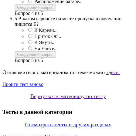
Расположение батаре...
Следующий вопрос
Вопрос
4
из
5
5
В каком варианте на месте пропуска в окончании
пишется Е?
В Карели...
Приток Об...
В Якути...
На Енисе...
Следующий вопрос
Вопрос
5
из
5
Ознакомиться с материалом по теме можно
здесь.
Пройти тест заново
Вернуться к материалу по тесту
Тесты в данной категории
Посмотреть тесты в других разделах