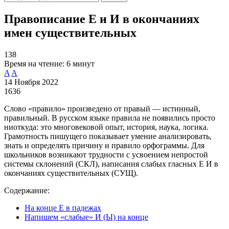
Правописание Е и И в окончаниях
имен существительных
138
Время на чтение:
6 минут
A
A
14 Ноября 2022
1636
Слово «правило» произведено от правый — истинный,
правильный. В русском языке правила не появились просто
ниоткуда: это многовековой опыт, история, наука, логика.
Грамотность пишущего показывает умение анализировать,
знать и определять причину и правило орфограммы. Для
школьников возникают трудности с усвоением непростой
системы склонений (СКЛ), написания слабых гласных Е И в
окончаниях существительных (СУЩ).
Содержание:
На конце Е в падежах
Напишем «слабые» И (Ы) на конце