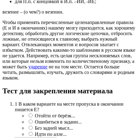
для П.п. с концовкой в И.п. –ИЙ, -ИЕ;
везение – (о чем?) о везении.
Чтобы применять перечисленные целенаправленные правила
(Е и И в окончаниях) нашему мозгу приходится, как хорошему
детективу, обработать другие логические цепочки, отбросить
ложные, не относящиеся к главному, выбрать нужный
вариант. Отвлекающих моментов и вопросов хватает с
избытком. Действовать какими-то шаблонами в русском языке
не удается. Например, есть целая группа несклоняемых слов,
или которые нельзя изменить по количественному признаку, а
может быть
ударение
не на том месте. Остается больше
читать, размышлять, изучать, дружить со словарями и родным
языком.
Тест для закрепления материала
1
В каком варианте на месте пропуска в окончании
пишется Е?
Отойти от берёзк...
Ошибиться в задани...
Без задней мысл...
Идти по алле...