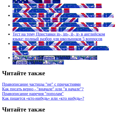
в чем разница?
5 вопросов
Тест на тему
Be mad about - как переводится и как
использовать в речи
5 вопросов
Тест на тему
Be hooked on в английском языке: значение
и примеры предложений
5 вопросов
Тест на тему
«To be made» в английском языке: значение,
правила и примеры для школьников
5 вопросов
Тест на тему
Приставки in-, im-, il-, ir- в английском
языке: полный разбор для школьников
5 вопросов
Тест на тему
«To be given» в английском языке:
значение, употребление и примеры для школьников
5
вопросов
Тест на тему
Подборка интересных фактов про
английский язык
5 вопросов
Читайте также
Правописание частицы "не" с причастиями
Как писать верно - "вначале" или "в начале"?
Правописание наречия "пополам"
Как пишется «кто-нибудь» или «кто нибудь»?
Читайте также