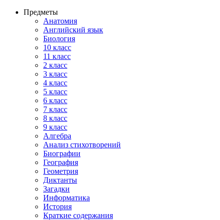
Предметы
Анатомия
Английский язык
Биология
10 класс
11 класс
2 класс
3 класс
4 класс
5 класс
6 класс
7 класс
8 класс
9 класс
Алгебра
Анализ стихотворений
Биографии
География
Геометрия
Диктанты
Загадки
Информатика
История
Краткие содержания