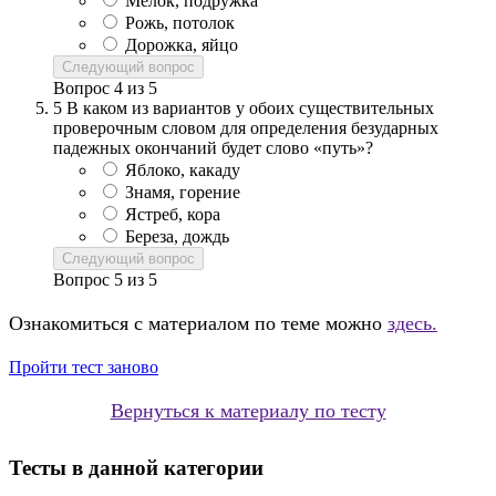
Мелок, подружка
Рожь, потолок
Дорожка, яйцо
Следующий вопрос
Вопрос
4
из
5
5
В каком из вариантов у обоих существительных
проверочным словом для определения безударных
падежных окончаний будет слово «путь»?
Яблоко, какаду
Знамя, горение
Ястреб, кора
Береза, дождь
Следующий вопрос
Вопрос
5
из
5
Ознакомиться с материалом по теме можно
здесь.
Пройти тест заново
Вернуться к материалу по тесту
Тесты в данной категории