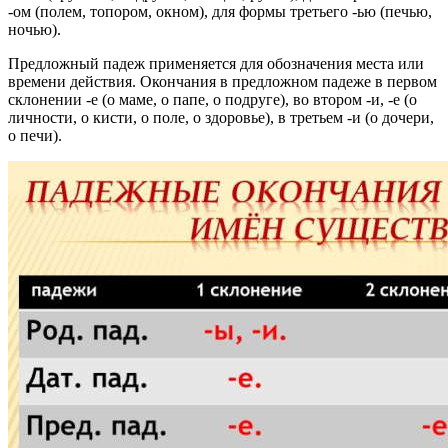
-ом (полем, топором, окном), для формы третьего -ью (печью,
ночью).
Предложный падеж применяется для обозначения места или
времени действия. Окончания в предложном падеже в первом
склонении -е (о маме, о папе, о подруге), во втором -и, -е (о
личности, о кисти, о поле, о здоровье), в третьем -и (о дочери,
о печи).