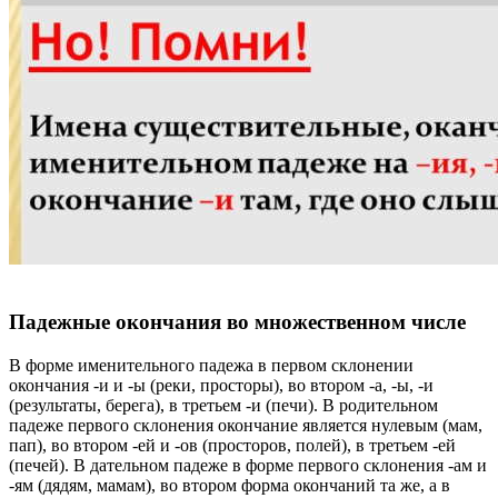
Падежные окончания во множественном числе
В форме именительного падежа в первом склонении
окончания -и и -ы (реки, просторы), во втором -а, -ы, -и
(результаты, берега), в третьем -и (печи). В родительном
падеже первого склонения окончание является нулевым (мам,
пап), во втором -ей и -ов (просторов, полей), в третьем -ей
(печей). В дательном падеже в форме первого склонения -ам и
-ям (дядям, мамам), во втором форма окончаний та же, а в