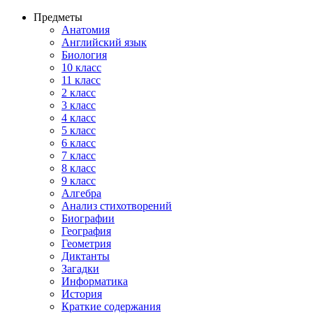
Предметы
Анатомия
Английский язык
Биология
10 класс
11 класс
2 класс
3 класс
4 класс
5 класс
6 класс
7 класс
8 класс
9 класс
Алгебра
Анализ стихотворений
Биографии
География
Геометрия
Диктанты
Загадки
Информатика
История
Краткие содержания