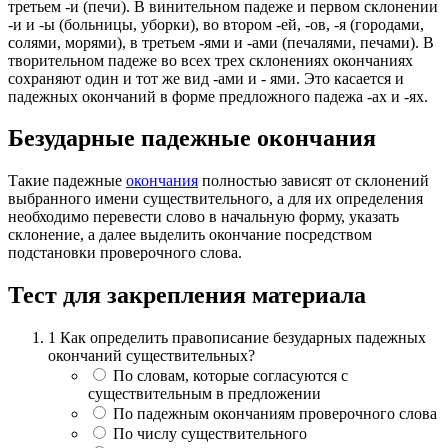
третьем -и (печи). В винительном падеже и первом склонении
-и и -ы (больницы, уборки), во втором -ей, -ов, -я (городами,
солями, морями), в третьем -ями и -ами (печалями, печами). В
творительном падеже во всех трех склонениях окончаниях
сохраняют один и тот же вид -ами и - ями. Это касается и
падежных окончаний в форме предложного падежа -ах и -ях.
Безударные падежные окончания
Такие падежные
окончания
полностью зависят от склонений
выбранного имени существительного, а для их определения
необходимо перевести слово в начальную форму, указать
склонение, а далее выделить окончание посредством
подстановки проверочного слова.
Тест для закрепления материала
1
Как определить правописание безударных падежных
окончаний существительных?
По словам, которые согласуются с
существительным в предложении
По падежным окончаниям проверочного слова
По числу существительного