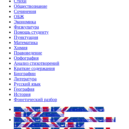
Стихи
Обществознание
Сочинения
ОБЖ
Экономика
Физкультура
Помощь студенту
Пунктуация
Математика
Химия
Правоведение
Орфография
Анализ стихотворений
Краткие содержания
Биографии
Литература
Русский язык
География
История
Фонетический разбор
Тест на тему
To be going to: значение, правила
употребления
5 вопросов
Тест на тему
Конструкция go on: значения, правила
употребления, примеры
5 вопросов