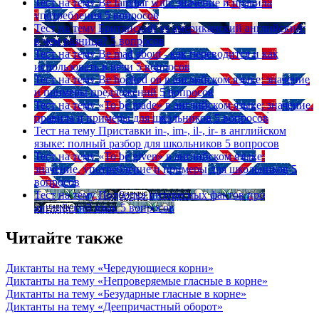
Тест на тему
Be familiar with: значение и правила
употребления
5 вопросов
Тест на тему
Британский vs американский английский:
в чем разница?
5 вопросов
Тест на тему
Be mad about - как переводится и как
использовать в речи
5 вопросов
Тест на тему
Be hooked on в английском языке: значение
и примеры предложений
5 вопросов
Тест на тему
«To be made» в английском языке: значение,
правила и примеры для школьников
5 вопросов
Тест на тему
Приставки in-, im-, il-, ir- в английском
языке: полный разбор для школьников
5 вопросов
Тест на тему
«To be given» в английском языке:
значение, употребление и примеры для школьников
5
вопросов
Тест на тему
Подборка интересных фактов про
английский язык
5 вопросов
Читайте также
Диктанты на тему «Чередующиеся корни»
Диктанты на тему «Непроверяемые гласные в корне»
Диктанты на тему «Безударные гласные в корне»
Диктанты на тему «Деепричастный оборот»