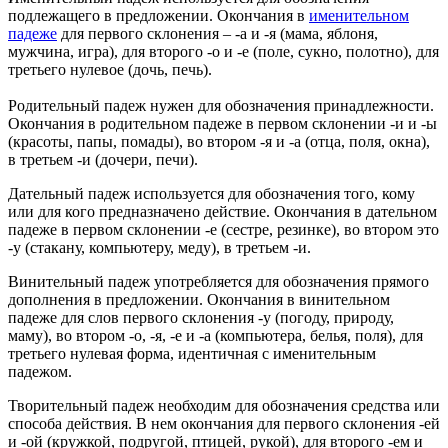
подлежащего в предложении. Окончания в
именительном
падеже
для первого склонения – -а и -я (мама, яблоня,
мужчина, игра), для второго -о и -е (поле, сукно, полотно), для
третьего нулевое (дочь, печь).
Родительный падеж нужен для обозначения принадлежности.
Окончания в родительном падеже в первом склонении -и и -ы
(красоты, папы, помады), во втором -я и -а (отца, поля, окна),
в третьем -и (дочери, печи).
Дательный падеж используется для обозначения того, кому
или для кого предназначено действие. Окончания в дательном
падеже в первом склонении -е (сестре, резинке), во втором это
-у (стакану, компьютеру, меду), в третьем -и.
Винительный падеж употребляется для обозначения прямого
дополнения в предложении. Окончания в винительном
падеже для слов первого склонения -у (погоду, природу,
маму), во втором -о, -я, -е и -а (компьютера, белья, поля), для
третьего нулевая форма, идентичная с именительным
падежом.
Творительный падеж необходим для обозначения средства или
способа действия. В нем окончания для первого склонения -ей
и -ой (кружкой, подругой, птицей, рукой), для второго -ем и