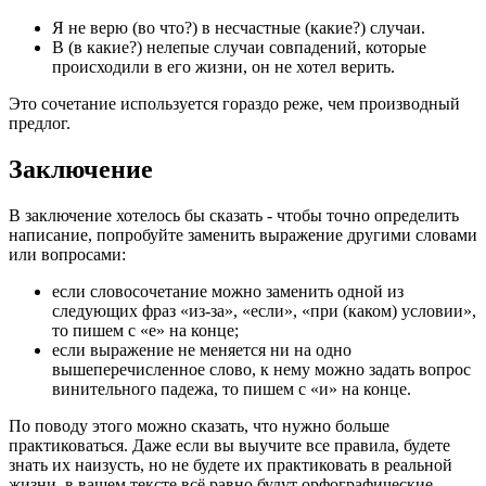
Я не верю (во что?) в несчастные (какие?) случаи.
В (в какие?) нелепые случаи совпадений, которые
происходили в его жизни, он не хотел верить.
Это сочетание используется гораздо реже, чем производный
предлог.
Заключение
В заключение хотелось бы сказать - чтобы точно определить
написание, попробуйте заменить выражение другими словами
или вопросами:
если словосочетание можно заменить одной из
следующих фраз «из-за», «если», «при (каком) условии»,
то пишем с «е» на конце;
если выражение не меняется ни на одно
вышеперечисленное слово, к нему можно задать вопрос
винительного падежа, то пишем с «и» на конце.
По поводу этого можно сказать, что нужно больше
практиковаться. Даже если вы выучите все правила, будете
знать их наизусть, но не будете их практиковать в реальной
жизни, в вашем тексте всё равно будут орфографические