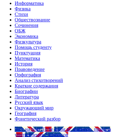
Информатика
Физика
Стихи
Обществознание
Сочинения
ОБЖ
Экономика
Физкультура
Помощь студенту
Пунктуация
Математика
История
Правоведение
Орфография
Анализ стихотворений
Краткие содержания
Биографии
Литература
Русский язык
Окружающий мир
География
Фонетический разбор
Тест на тему
To be going to: значение, правила
употребления
5 вопросов