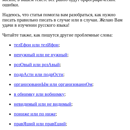
ошибки.
Надеюсь, что статья помогла вам разобраться, как нужно
писать правильно писать в случае или в случаи. Желаю Вам
удачи в изучении русского языка!
Читайте также, как пишутся другие проблемные слова:
телЕфон или телИфон
;
ненужный или не нужный
;
розОвый или розАвый
;
подрАсти или подрОсти
;
организованнЫм или организованнОм
;
в обнимку или вобнимку
;
невидимый или не видимый
;
пониже или по ниже
;
правЯщий или правЕщий
;