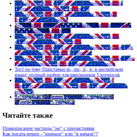
Тест на тему
Конструкция go on: значения, правила
употребления, примеры
5 вопросов
Тест на тему
Be familiar with: значение и правила
употребления
5 вопросов
Тест на тему
Британский vs американский английский:
в чем разница?
5 вопросов
Тест на тему
Be mad about - как переводится и как
использовать в речи
5 вопросов
Тест на тему
Be hooked on в английском языке: значение
и примеры предложений
5 вопросов
Тест на тему
«To be made» в английском языке: значение,
правила и примеры для школьников
5 вопросов
Тест на тему
Приставки in-, im-, il-, ir- в английском
языке: полный разбор для школьников
5 вопросов
Тест на тему
«To be given» в английском языке:
значение, употребление и примеры для школьников
5
вопросов
Тест на тему
Подборка интересных фактов про
английский язык
5 вопросов
Читайте также
Правописание частицы "не" с причастиями
Как писать верно - "вначале" или "в начале"?