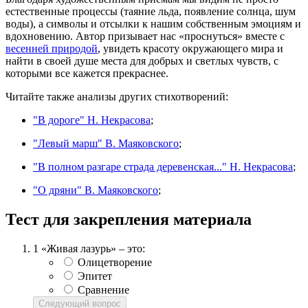
естественные процессы (таяние льда, появление солнца, шум
воды), а символы и отсылки к нашим собственным эмоциям и
вдохновению. Автор призывает нас «проснуться» вместе с
весенней природой
, увидеть красоту окружающего мира и
найти в своей душе места для добрых и светлых чувств, с
которыми все кажется прекраснее.
Читайте также анализы других стихотворений:
"В дороге" Н. Некрасова
;
"Левый марш" В. Маяковского
;
"В полном разгаре страда деревенская..." Н. Некрасова
;
"О дряни" В. Маяковского
;
Тест для закрепления материала
1
«Живая лазурь» – это:
Олицетворение
Эпитет
Сравнение
Следующий вопрос