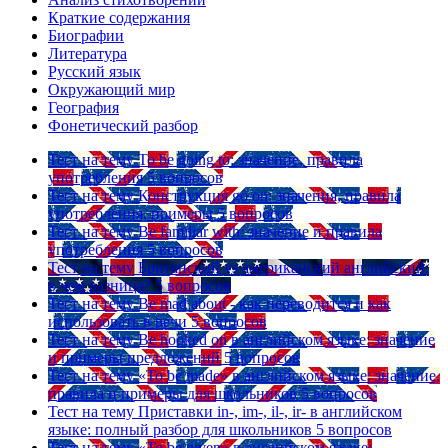
Краткие содержания
Биографии
Литература
Русский язык
Окружающий мир
География
Фонетический разбор
Тест на тему
To be going to: значение, правила
употребления
5 вопросов
Тест на тему
Конструкция go on: значения, правила
употребления, примеры
5 вопросов
Тест на тему
Be familiar with: значение и правила
употребления
5 вопросов
Тест на тему
Британский vs американский английский:
в чем разница?
5 вопросов
Тест на тему
Be mad about - как переводится и как
использовать в речи
5 вопросов
Тест на тему
Be hooked on в английском языке: значение
и примеры предложений
5 вопросов
Тест на тему
«To be made» в английском языке: значение,
правила и примеры для школьников
5 вопросов
Тест на тему
Приставки in-, im-, il-, ir- в английском
языке: полный разбор для школьников
5 вопросов
Тест на тему
«To be given» в английском языке: