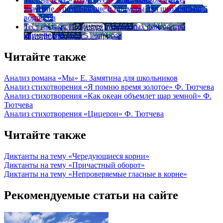
значение, употребление и примеры для школьников
5
вопросов
Тест на тему
Подборка интересных фактов про
английский язык
5 вопросов
Читайте также
Анализ романа «Мы» Е. Замятина для школьников
Анализ стихотворения «Я помню время золотое» Ф. Тютчева
Анализ стихотворения «Как океан объемлет шар земной» Ф.
Тютчева
Анализ стихотворения «Цицерон» Ф. Тютчева
Читайте также
Диктанты на тему «Чередующиеся корни»
Диктанты на тему «Причастный оборот»
Диктанты на тему «Непроверяемые гласные в корне»
Рекомендуемые статьи на сайте