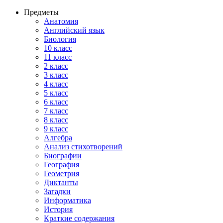
Предметы
Анатомия
Английский язык
Биология
10 класс
11 класс
2 класс
3 класс
4 класс
5 класс
6 класс
7 класс
8 класс
9 класс
Алгебра
Анализ стихотворений
Биографии
География
Геометрия
Диктанты
Загадки
Информатика
История
Краткие содержания