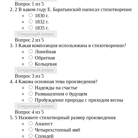
Вопрос
1
из
5
2
В каком году Е. Баратынский написал стихотворение
1830 г.
1832 г.
1835 г.
Следующий вопрос
Вопрос
2
из
5
3
Какая композиция использована в стихотворении?
Линейная
Обратная
Кольцевая
Следующий вопрос
Вопрос
3
из
5
4
Какова основная тема произведения?
Надежды на счастье
Размышления о будущем
Пробуждение природы с приходом весны
Следующий вопрос
Вопрос
4
из
5
5
Назовите стихотворный размер произведения
Анапест
Четырехстопный ямб
Спондей