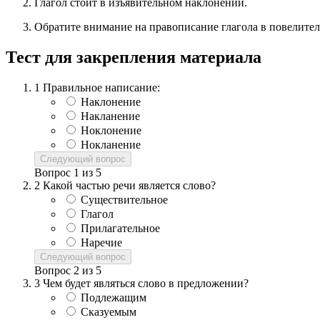
Глагол стоит в изъявительном наклонении.
Обратите внимание на правописание глагола в повелите
Тест для закрепления материала
1
Правильное написание:
Наклонение
Накланение
Ноклонение
Нокланение
Следующий вопрос
Вопрос
1
из
5
2
Какой частью речи является слово?
Существительное
Глагол
Прилагательное
Наречие
Следующий вопрос
Вопрос
2
из
5
3
Чем будет являться слово в предложении?
Подлежащим
Сказуемым