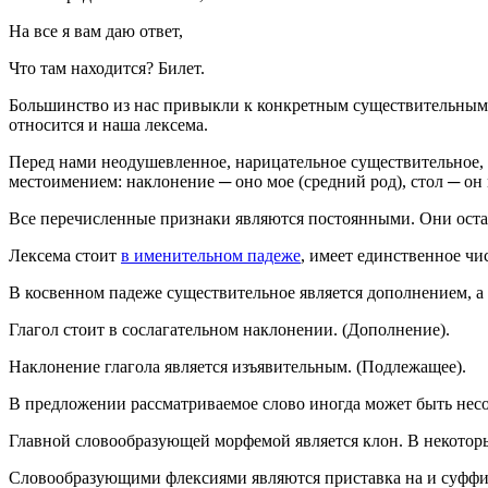
На все я вам даю ответ,
Что там находится? Билет.
Большинство из нас привыкли к конкретным существительным: ст
относится и наша лексема.
Перед нами неодушевленное, нарицательное существительное,
местоимением: наклонение ─ оно мое (средний род), стол ─ он 
Все перечисленные признаки являются постоянными. Они ост
Лексема стоит
в именительном падеже
, имеет единственное чи
В косвенном падеже существительное является дополнением, 
Глагол стоит в сослагательном наклонении. (Дополнение).
Наклонение глагола является изъявительным. (Подлежащее).
В предложении рассматриваемое слово иногда может быть нес
Главной словообразующей морфемой является клон. В некоторы
Словообразующими флексиями являются приставка на и суффикс