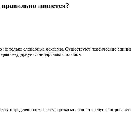
 правильно пишется?
то не только словарные лексемы. Существуют лексические един
веряя безударную стандартным способом.
ляется определяющим. Рассматриваемое слово требует вопроса «ч