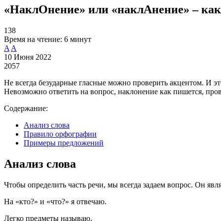
«НаклОнение» или «наклАнение» – как
138
Время на чтение:
6 минут
A
A
10 Июня 2022
2057
Не всегда безударные гласные можно проверить акцентом. И э
Невозможно ответить на вопрос, наклонение как пишется, про
Содержание:
Анализ слова
Правило орфографии
Примеры предложений
Анализ слова
Чтобы определить часть речи, мы всегда задаем вопрос. Он яв
На «кто?» и «что?» я отвечаю.
Легко предметы называю,