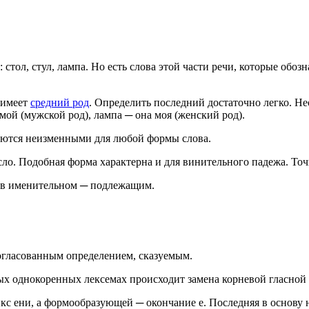
ол, стул, лампа. Но есть слова этой части речи, которые обозн
 имеет
средний род
. Определить последний достаточно легко. 
мой (мужской род), лампа ─ она моя (женский род).
аются неизменными для любой формы слова.
сло. Подобная форма характерна и для винительного падежа. Точ
а в именительном ─ подлежащим.
огласованным определением, сказуемым.
х однокоренных лексемах происходит замена корневой гласной н
 ени, а формообразующей ─ окончание е. Последняя в основу н