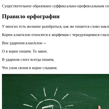
Существительное образовано суффиксально-префиксальным сп
Правило орфографии
У многих есть желание разобраться, как же пишется слово накл
Корни клан/клон относятся к морфемам с чередующимися гласн
Вне ударения клан/клон ─
О в корне пишем. То закон.
В ударном слоге всегда пишем,
Что ухом своим в корне слышим.