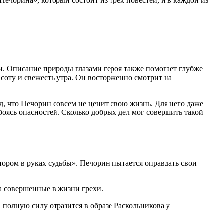
ечорина», который состоит из трех повестей, и в каждой из
и. Описание природы глазами героя также помогает глубже
соту и свежесть утра. Он восторженно смотрит на
од, что Печорин совсем не ценит свою жизнь. Для него даже
 боясь опасностей. Сколько добрых дел мог совершить такой
пором в руках судьбы», Печорин пытается оправдать свои
за совершенные в жизни грехи.
в полную силу отразится в образе Раскольникова у