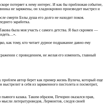
скоре потеряет к нему интерес. И как бы приближая событие,
ивника не заряжены, он хладнокровно производит выстрел и
осле смерти Бэлы душа его долго не находит покоя.
еднего заработка.
Такова была моя участь с самого детства. Я был скромен —
авидеть…».
ко, как тому, кто читает дурное подражание давно ему
 сражении с провидением, не желая его изменить, главный
х проблем автор берет как пример жизнь Вулича, который еще
 выстрелит в себя из заряженного пистолета и посмотрит,
и пьяного казака. Таким образом, Печорин оказался прав,
По мысли литературоведов, Лермонтов, следуя своей