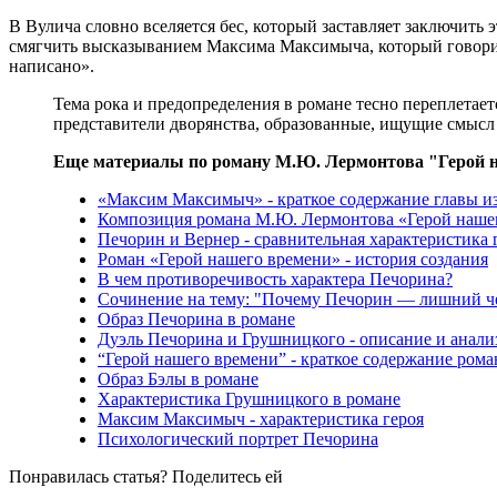
В Вулича словно вселяется бес, который заставляет заключить
смягчить высказыванием Максима Максимыча, который говорит, 
написано».
Тема рока и предопределения в романе тесно переплетает
представители дворянства, образованные, ищущие смысл 
Еще материалы по роману М.Ю. Лермонтова "Герой н
«Максим Максимыч» - краткое содержание главы и
Композиция романа М.Ю. Лермонтова «Герой нашего
Печорин и Вернер - сравнительная характеристика 
Роман «Герой нашего времени» - история создания
В чем противоречивость характера Печорина?
Сочинение на тему: "Почему Печорин — лишний ч
Образ Печорина в романе
Дуэль Печорина и Грушницкого - описание и анали
“Герой нашего времени” - краткое содержание ром
Образ Бэлы в романе
Характеристика Грушницкого в романе
Максим Максимыч - характеристика героя
Психологический портрет Печорина
Понравилась статья? Поделитесь ей