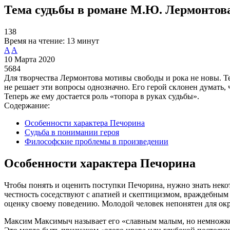
Тема судьбы в романе М.Ю. Лермонтов
138
Время на чтение:
13 минут
A
A
10 Марта 2020
5684
Для творчества Лермонтова мотивы свободы и рока не новы. Т
не решает эти вопросы однозначно. Его герой склонен думать, 
Теперь же ему достается роль «топора в руках судьбы».
Содержание:
Особенности характера Печорина
Судьба в понимании героя
Философские проблемы в произведении
Особенности характера Печорина
Чтобы понять и оценить поступки Печорина, нужно знать некот
честность соседствуют с апатией и скептицизмом, враждебны
оценку своему поведению. Молодой человек непонятен для о
Максим Максимыч называет его «славным малым, но немножко ст