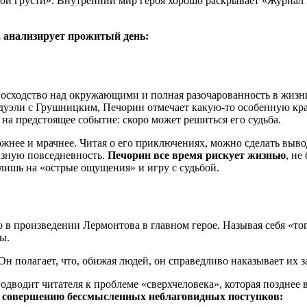
ой грусти». Внутренний мир героя хорошо раскрывает «Журнал П
, анализирует прожитый день:
восходство над окружающими и полная разочарованность в жизн
 дуэли с Грушницким, Печорин отмечает какую-то особенную кра
а предстоящее событие: скоро может решиться его судьба.
вожнее и мрачнее. Читая о его приключениях, можно сделать выв
разную повседневность.
Печорин все время рискует жизнью
, не
 лишь на «острые ощущения» и игру с судьбой.
 в произведении Лермонтова в главном герое. Называя себя «то
ы.
 Он полагает, что, обижая людей, он справедливо наказывает их 
одводит читателя к проблеме «сверхчеловека», которая позднее 
 к совершению бессмысленных неблаговидных поступков: