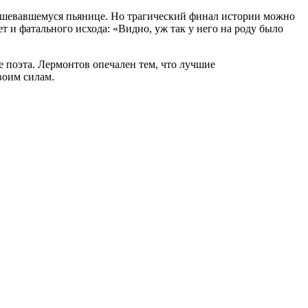
азбушевавшемуся пьянице. Но трагический финал истории можно
т и фатального исхода: «Видно, уж так у него на роду было
е поэта. Лермонтов опечален тем, что лучшие
воим силам.