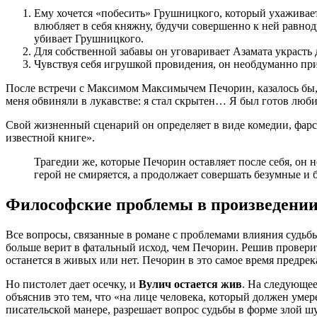
Ему хочется «побесить» Грушницкого, который ухаживает 
влюбляет в себя княжну, будучи совершенно к ней равно
убивает Грушницкого.
Для собственной забавы он уговаривает Азамата украсть д
Чувствуя себя игрушкой провидения, он необдуманно при
После встречи с Максимом Максимычем Печорин, казалось бы, с
меня обвиняли в лукавстве: я стал скрытен… Я был готов люби
Свой жизненный сценарий он определяет в виде комедии, фарса 
известной книге».
Трагедии же, которые Печорин оставляет после себя, он 
герой не смиряется, а продолжает совершать безумные и
Философские проблемы в произведени
Все вопросы, связанные в романе с проблемами влияния судьбы
больше верит в фатальный исход, чем Печорин. Решив проверит
останется в живых или нет. Печорин в это самое время предрек
Но пистолет дает осечку, и
Вулич остается жив
. На следующее
объяснив это тем, что «на лице человека, который должен умер
писательской манере, разрешает вопрос судьбы в форме злой ш