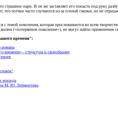
 это страшное пари. И он же заставляет его попасть под руку р
что осечки часто случаются из-за плохой смазки, но не отрицае
ся с темой поколения, которая прослеживается во всем творчеств
жизни («потерянное поколение»), не могут найти применения с
ашего времени":
з романа
 времени» - структура и своеобразие
героев
еловек"
з эпизода
ана М. Ю. Лермонтова