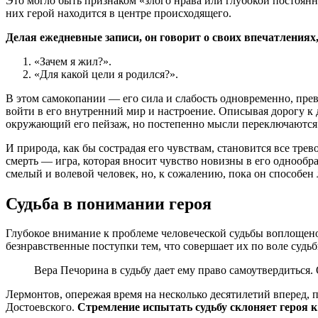
Это могло быть признаком «злого нрава или глубокой постоянн
них герой находится в центре происходящего.
Делая ежедневные записи, он говорит о своих впечатлениях
«Зачем я жил?».
«Для какой цели я родился?».
В этом самокопании — его сила и слабость одновременно, пре
войти в его внутренний мир и настроение. Описывая дорогу к
окружающий его пейзаж, но постепенно мысли переключаются н
И природа, как бы сострадая его чувствам, становится все тре
смерть — игра, которая вносит чувство новизны в его однооб
смелый и волевой человек, но, к сожалению, пока он способен
Судьба в понимании героя
Глубокое внимание к проблеме человеческой судьбы воплощено
безнравственные поступки тем, что совершает их по воле судьб
Вера Печорина в судьбу дает ему право самоутвердиться.
Лермонтов, опережая время на несколько десятилетий вперед, п
Достоевского.
Стремление испытать судьбу склоняет героя