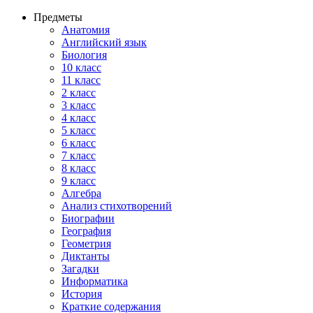
Предметы
Анатомия
Английский язык
Биология
10 класс
11 класс
2 класс
3 класс
4 класс
5 класс
6 класс
7 класс
8 класс
9 класс
Алгебра
Анализ стихотворений
Биографии
География
Геометрия
Диктанты
Загадки
Информатика
История
Краткие содержания