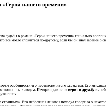
а «Герой нашего времени»
ема судьбы в романе «Герой нашего времени» гениально воплоще
что все могло сложиться по-другому, если бы он знал заранее о 
орые особенности его противоречивого характера. Его мыслящая 
м отношением к людям.
Печорин давно не верит в дружбу и люб
кружающих.
ранным». Его небрежная ленивая походка говорила о некоторой 