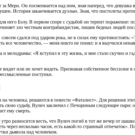
за Мери. Он посмеивается над ним, зная наперед, что девушка в
душен. История заканчивается дуэлью. Зная, что пистолеты прот
ля него Бэлу. В первом споре с судьбой он терпит поражение: п
чиняет зло честным контрабандистам, лишив бедных людей посл
овсем сдался под ударом рока, не в силах ему противостоять: «
ть все человечество, — меня никто не понял: и я выучился нен
и мелодрамы: «Я вступил в эту жизнь, и мне стало скучно и гад
не видит или не хочет видеть. Признавая собственное бессилие в
 бессмысленные поступки.
и
 на человека, решаются в повести «Фаталист». Для решения эти
ь свою судьбу, Вулич заключил с Печориным следующее пари: он
ает ему смерть.
 утро разносится весть, что Вулич погиб в тот же вечер от шашк
еть через несколько часов, есть какой-то странный отпечаток». 
утки дьявола над человеком.