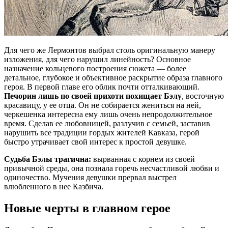
Для чего же Лермонтов выбрал столь оригинальную манеру
изложения, для чего нарушил линейность? Основное
назначение кольцевого построения сюжета — более
детальное, глубокое и объективное раскрытие образа главного
героя. В первой главе его облик почти отталкивающий.
Печорин лишь по своей прихоти похищает Бэлу
, восточную
красавицу, у ее отца. Он не собирается жениться на ней,
черкешенка интересна ему лишь очень непродолжительное
время. Сделав ее любовницей, разлучив с семьей, заставив
нарушить все традиции гордых жителей Кавказа, герой
быстро утрачивает свой интерес к простой девушке.
Судьба Бэлы трагична:
вырванная с корнем из своей
привычной среды, она познала горечь несчастливой любви и
одиночество. Мучения девушки прервал выстрел
влюбленного в нее Казбича.
Новые черты в главном герое