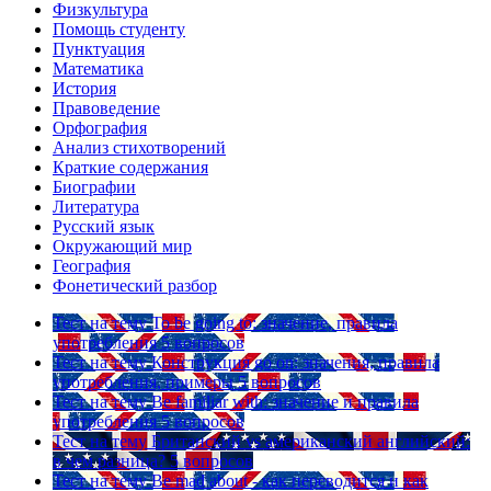
Физкультура
Помощь студенту
Пунктуация
Математика
История
Правоведение
Орфография
Анализ стихотворений
Краткие содержания
Биографии
Литература
Русский язык
Окружающий мир
География
Фонетический разбор
Тест на тему
To be going to: значение, правила
употребления
5 вопросов
Тест на тему
Конструкция go on: значения, правила
употребления, примеры
5 вопросов
Тест на тему
Be familiar with: значение и правила
употребления
5 вопросов
Тест на тему
Британский vs американский английский:
в чем разница?
5 вопросов
Тест на тему
Be mad about - как переводится и как