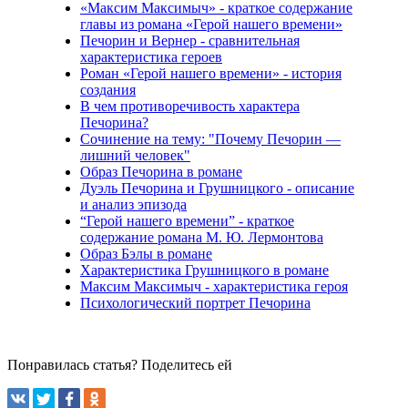
«Максим Максимыч» - краткое содержание
главы из романа «Герой нашего времени»
Печорин и Вернер - сравнительная
характеристика героев
Роман «Герой нашего времени» - история
создания
В чем противоречивость характера
Печорина?
Сочинение на тему: "Почему Печорин —
лишний человек"
Образ Печорина в романе
Дуэль Печорина и Грушницкого - описание
и анализ эпизода
“Герой нашего времени” - краткое
содержание романа М. Ю. Лермонтова
Образ Бэлы в романе
Характеристика Грушницкого в романе
Максим Максимыч - характеристика героя
Психологический портрет Печорина
Понравилась статья? Поделитесь ей