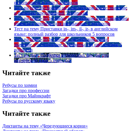
использовать в речи
5 вопросов
Тест на тему
Be hooked on в английском языке: значение
и примеры предложений
5 вопросов
Тест на тему
«To be made» в английском языке: значение,
правила и примеры для школьников
5 вопросов
Тест на тему
Приставки in-, im-, il-, ir- в английском
языке: полный разбор для школьников
5 вопросов
Тест на тему
«To be given» в английском языке:
значение, употребление и примеры для школьников
5
вопросов
Тест на тему
Подборка интересных фактов про
английский язык
5 вопросов
Читайте также
Ребусы по химии
Загадки про профессии
Загадки про Майнкрафт
Ребусы по русскому языку
Читайте также
Диктанты на тему «Чередующиеся корни»