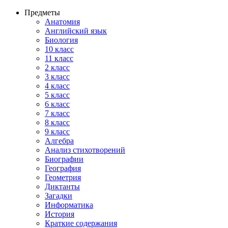
Предметы
Анатомия
Английский язык
Биология
10 класс
11 класс
2 класс
3 класс
4 класс
5 класс
6 класс
7 класс
8 класс
9 класс
Алгебра
Анализ стихотворений
Биографии
География
Геометрия
Диктанты
Загадки
Информатика
История
Краткие содержания