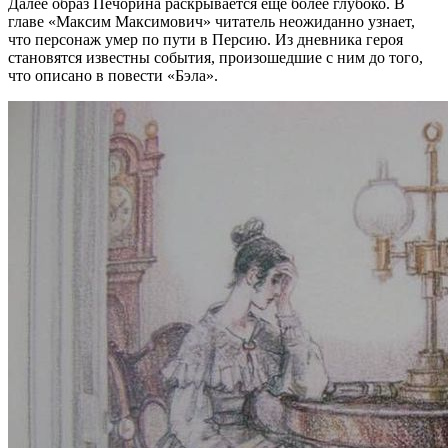
Далее образ Печорина раскрывается еще более глубоко. В
главе «Максим Максимович» читатель неожиданно узнает,
что персонаж умер по пути в Персию. Из дневника героя
становятся известны события, произошедшие с ним до того,
что описано в повести «Бэла».